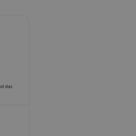
 end user (what
).
nd das