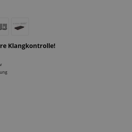
e Klangkontrolle!
v
fung