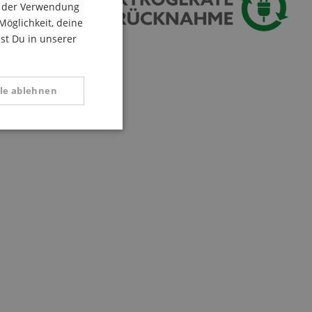
du der Verwendung
ITALIAN
Möglichkeit, deine
est Du in unserer
SPANISH
lle ablehnen
tional
 Diese Cookies können