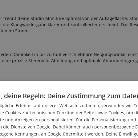
r trennt deine Studio-Monitore optimal von der Auflagefläche. Stö
ie Klangwiedergabe klarer und kontrollierter erscheint. Das Resul
iten im Studio.
den Dämmkeil in bis zu fünf verschiebbare Neigungswinkel einst
für eine präzise Stereobild-Abbildung und optimale Abhörbedingung
ahfeldmonitoren unterschiedlichster Hersteller. Die kompakte Form
, deine Regeln: Deine Zustimmung zum Date
vollen Ergänzung für jedes Studio-Setup - vom Heimstudio bis zur
ert und frei von störenden Resonanzen.
gliche Erlebnis auf unserer Webseite zu bieten, verwenden wir C
le Cookies zur technischen Funktion der Seite sowie Cookies, um d
ße präzises Monitoring mit den Pronomic ISO-
e und Anzeigen zu personalisieren. Für die Personalisierung und
m die Dienste von Google. Dabei können auch personenbezogene D
zogene Kennungen, an Google übermittelt werden. Deine Einwilligun