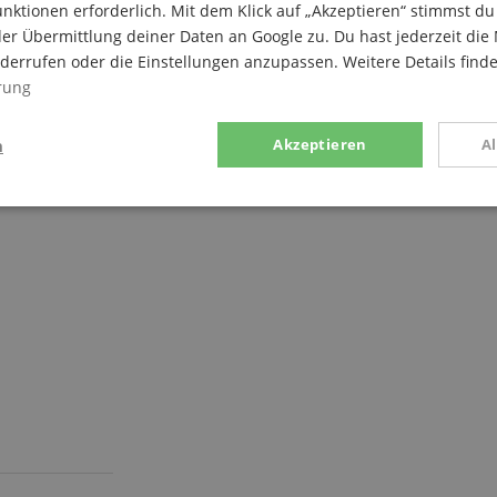
nktionen erforderlich. Mit dem Klick auf „Akzeptieren“ stimmst 
er Übermittlung deiner Daten an Google zu. Du hast jederzeit die 
iderrufen oder die Einstellungen anzupassen. Weitere Details find
rung
n
Akzeptieren
A
stik
Marketing
Funk
Statistik
Marketing
Funktional
rden verwendet, um zu sehen, wie Besucher die Website nutzen, z.B. Analyse-Cookies.
en, um einen bestimmten Besucher direkt zu identifizieren.