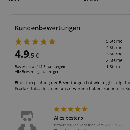
Anbieter
Cookie
Domain
zoovu-
www.kir
vid-
Kundenbewertungen
91347
5 Sterne
4 Sterne
4.9
3 Sterne
5.0
/
2 Sterne
1 Stern
Basierend auf 15 Bewertungen
Alle Bewertungen anzeigen
Eine Überprüfung der Bewertungen hat wie folgt stattgef
Produkt tatsächlich bei uns erworben haben, können im K
Alles bestens
Bewertung von
Sebastian
vom 28.03.2022