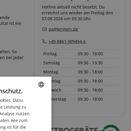
Hotline aktuell nicht besetzt. Du
erreichst uns wieder am Freitag den
rende
07.08.2026 um 09:30 Uhr.
tat ist ein
pa@kirstein.de
+49-8861-909494-6
ellen. So
Freitag
09:30 - 18:00
en bei jeder
Samstag
09:30 - 13:30
Montag
09:30 - 18:00
Dienstag
09:30 - 18:00
 und die
nschutz.
Mittwoch
09:30 - 18:00
Donnerstag
09:30 - 18:00
ookies. Dazu
ENGLISH
ie Leistung zu
Stands!
GERMAN
 Analyse nutzen
DUTCH
aten, wie zum
g ist für die
FRENCH