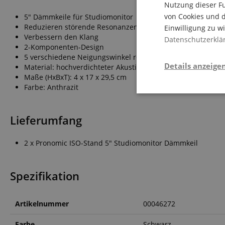
Nutzung dieser Fu
von Cookies und d
5" Dämmkeile für Studiomonitor
Reduzieren störende Resonanzen
Einwilligung zu w
Verbessern den Klang
Datenschutzerklä
2-Komponenten-Design
5 verschiedene Neigungswinkel realisierbar
Details anzeige
Material: hochverdichteter Akustikschaum
Maße (HxBxT): 4 x 17 x 29,5 cm
Farbe: Anthrazit
Stati
Lieferumfang
2 x Pronomic ISO-Stand 5" Studiomonitor Dämmkeil
Spezifikation
Statistik-Cookies we
nicht verwendet werd
Artikelnummer
00046272
Farbe
Schwarz