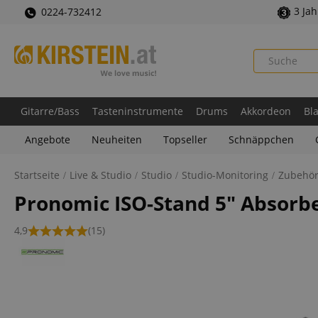
3 Ja
0224-732412
Gitarre/Bass
Tasteninstrumente
Drums
Akkordeon
Bl
Angebote
Neuheiten
Topseller
Schnäppchen
Startseite
Live & Studio
Studio
Studio-Monitoring
Zubehör
Pronomic ISO-Stand 5" Absorbe
4,9
(15)