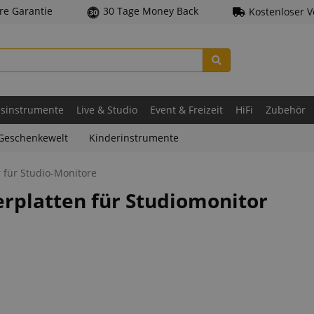
hre Garantie
30 Tage Money Back
Kostenloser 
asinstrumente
Live & Studio
Event & Freizeit
HiFi
Zubehör
Geschenkewelt
Kinderinstrumente
 für Studio-Monitore
rplatten für Studiomonitor