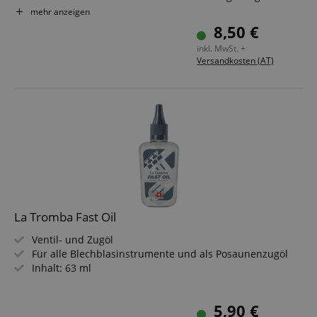
Geruchsneutral - nicht klumpend
mehr anzeigen
Inhalt: 30 ml
8,50 €
inkl. MwSt. +
Versandkosten (AT)
La Tromba Fast Oil
Ventil- und Zugöl
Für alle Blechblasinstrumente und als Posaunenzugöl
Inhalt: 63 ml
5,90 €