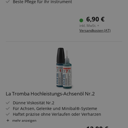
Beste Pflege für Ihr Instrument
6,90 €
inkl. MwSt. +
Versandkosten (AT)
La Tromba Hochleistungs-Achsenöl Nr.2
Dünne Viskosität Nr.2
Für Achsen, Gelenke und Minibal®-Systeme
Haftet präzise ohne Verlaufen oder Verharzen
Dämpft Geräusche und verbessert die Haptik
mehr anzeigen
13 ml Inhalt mit praktischem Applikator