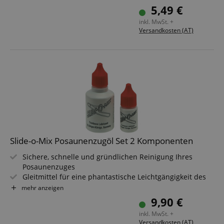
Geringe Wasseraufnahme
5,49 €
Einfach maschinenwaschbar
inkl. MwSt. +
Versandkosten (AT)
Slide-o-Mix Posaunenzugöl Set 2 Komponenten
Sichere, schnelle und gründlichen Reinigung Ihres
Posaunenzuges
Gleitmittel für eine phantastische Leichtgängigkeit des
Zuges
mehr anzeigen
Zwei-Komponenten-Lösung
9,90 €
Inhalt: 50 + 10 ml
inkl. MwSt. +
Versandkosten (AT)