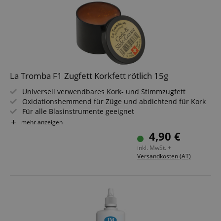
La Tromba F1 Zugfett Korkfett rötlich 15g
Universell verwendbares Kork- und Stimmzugfett
Oxidationshemmend für Züge und abdichtend für Kork
Für alle Blasinstrumente geeignet
Verhindert das Festsetzen der Züge
mehr anzeigen
Hält den Kork geschmeidig
4,90 €
Inhalt: 15 g
inkl. MwSt. +
Versandkosten (AT)