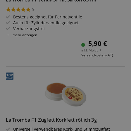
9
Bestens geeignet für Perinetventile
Auch für Zylinderventile geeignet
Verharzungsfrei
65 ml Inhalt
mehr anzeigen
5,90 €
inkl. MwSt. +
Versandkosten (AT)
La Tromba F1 Zugfett Korkfett rötlich 3g
Universell verwendbares Kork- und Stimmzugfett