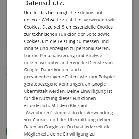
Datenschutz.
GERMAN
Um dir das bestmögliche Erlebnis auf
DUTCH
unserer Webseite zu bieten, verwenden wir
Cookies. Dazu gehören essenzielle Cookies
FRENCH
zur technischen Funktion der Seite sowie
ITALIAN
Cookies, um die Leistung zu messen und
Inhalte und Anzeigen zu personalisieren.
SPANISH
Für die Personalisierung und Analyse
Meinlschmidt Hydro-Jet M1 Reinigungssystem
nutzen wir unter anderem die Dienste von
Reinigungsdüse für weitere Züge und Rohre
Google. Dabei können auch
Perfekt für Tenorhorn, Bariton, Euphonium & Tuba
personenbezogene Daten, wie zum Beispiel
Schlauchlänge: 250 cm; Schlauch-Ø: 8 mm
gerätebezogene Kennungen, an Google
Passt auf jeden handelsüblichen Brauseschlauch
mehr anzeigen
übermittelt werden. Deine Einwilligung ist
Hohe Strahlkraft durch innovative Düsentechnologie
27,70 €
für die Nutzung dieser Funktionen
Flexibler Schlauch, um weit in das Instrument
inkl. MwSt. +
erforderlich. Mit dem Klick auf
vorzudringen
Versandkosten (AT)
„Akzeptieren“ stimmst du der Verwendung
von Cookies und der Übermittlung deiner
Daten an Google zu. Du hast jederzeit die
Möglichkeit, deine Einwilligung zu