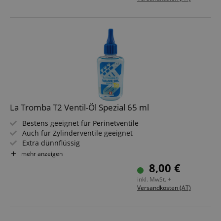
La Tromba T2 Ventil-Öl Spezial 65 ml
Bestens geeignet für Perinetventile
Auch für Zylinderventile geeignet
Extra dünnflüssig
Extrem hohe Gleiteigenschaft
mehr anzeigen
65 ml Inhalt
8,00 €
inkl. MwSt. +
Versandkosten (AT)