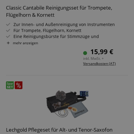
Classic Cantabile Reinigungsset für Trompete,
Flügelhorn & Kornett
Zur Innen- und Außenreinigung von Instrumenten
Für Trompete, Flügelhorn, Kornett
Eine Reinigungsbürste für Stimmzüge und
Ventilbohrungen
mehr anzeigen
Eine Reinigungsbürste für die Ventilzylinder
15,99 €
Einen doppelten Spiralreiniger für die Rohre
inkl. MwSt. +
Ein Poliertuch, inkl. Zug-Öl und Ventil-Öl
Versandkosten (AT)
Lechgold Pflegeset für Alt- und Tenor-Saxofon