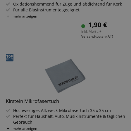
Oxidationshemmend für Züge und abdichtend für Kork
Für alle Blasinstrumente geeignet
Verhindert das Festsetzen der Züge
mehr anzeigen
Hält den Kork geschmeidig
1,90 €
Inhalt: 3 g
inkl. MwSt. +
Versandkosten (AT)
Kirstein Mikrofasertuch
Hochwertiges Allzweck-Mikrofasertuch 35 x 35 cm
Perfekt für Haushalt, Auto, Musikinstrumente & täglichen
Gebrauch
Weiche & glatte Oberfläche für gute Staubaufnahme
mehr anzeigen