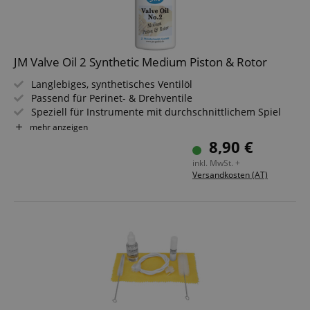
JM Valve Oil 2 Synthetic Medium Piston & Rotor
Langlebiges, synthetisches Ventilöl
Passend für Perinet- & Drehventile
Speziell für Instrumente mit durchschnittlichem Spiel
Schützt vor Verschleiß / Korrosion & Ablagerungen
mehr anzeigen
Geruchsneutral - nicht klumpend
8,90 €
Inhalt: 50 ml
inkl. MwSt. +
Versandkosten (AT)