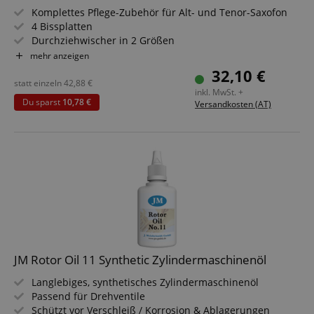
Komplettes Pflege-Zubehör für Alt- und Tenor-Saxofon
4 Bissplatten
Durchziehwischer in 2 Größen
Korkfett und Mikrofasertuch
mehr anzeigen
Alles verstaut in robuster Tasche mit Halteschlaufe
32,10 €
statt einzeln
42,88
€
inkl. MwSt. +
Du sparst
10,78 €
Versandkosten (AT)
JM Rotor Oil 11 Synthetic Zylindermaschinenöl
Langlebiges, synthetisches Zylindermaschinenöl
Passend für Drehventile
Schützt vor Verschleiß / Korrosion & Ablagerungen