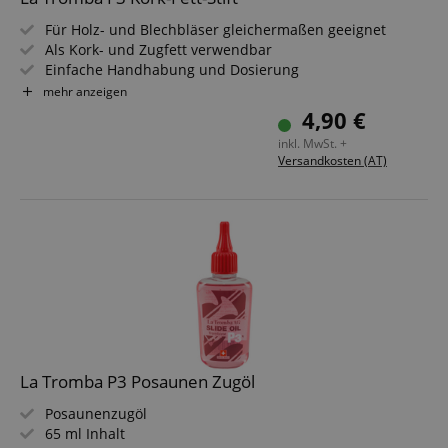
Für Holz- und Blechbläser gleichermaßen geeignet
Als Kork- und Zugfett verwendbar
Einfache Handhabung und Dosierung
5 Gramm im Drehstift
mehr anzeigen
4,90 €
inkl. MwSt. +
Versandkosten (AT)
La Tromba P3 Posaunen Zugöl
Posaunenzugöl
65 ml Inhalt