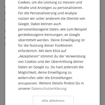
Cookies, um die Leistung zu messen und
oder Kunststoff) mit seinen Vibrationen die
Inhalte und Anzeigen zu personalisieren.
SPANISH
Luftsäule im Instrument in Schwingung - und
Für die Personalisierung und Analyse
nutzen wir unter anderem die Dienste von
erzeugt so den Ton.
Google. Dabei können auch
personenbezogene Daten, wie zum Beispiel
Kurz gesagt: Nicht das Material entscheidet, sondern
gerätebezogene Kennungen, an Google
die Spielweise. Deshalb ist auch eine Tuba aus
übermittelt werden. Deine Einwilligung ist
Kunststoff ganz klar ein Blechblasinstrument.
für die Nutzung dieser Funktionen
erforderlich. Mit dem Klick auf
„Akzeptieren“ stimmst du der Verwendung
von Cookies und der Übermittlung deiner
Daten an Google zu. Du hast jederzeit die
Möglichkeit, deine Einwilligung zu
widerrufen oder die Einstellungen
anzupassen. Weitere Details findest Du in
unserer
Datenschutzerklärung
Alle ablehnen