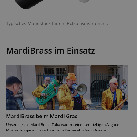
Anbieter /
Cookie
Laufzeit
Beschreibung
Typisches Mundstück für ein Holzblasinstrument.
Domain
zoovu-
www.kirstein.at
1
Enables
vid-
Stunde
remembering
91347
59
the state of
Minuten
zoovu
MardiBrass im Einsatz
assistant for
a given end
user (what
answers were
clicked, on
which page
he was the
last time,
etc.).
Google-
Datenschutzerklärung
MardiBrass beim Mardi Gras
Unsere grüne MardiBrass-Tuba war mit einer umtriebigen Allgäuer
Musikertruppe auf Jazz-Tour beim Karneval in New Orleans.