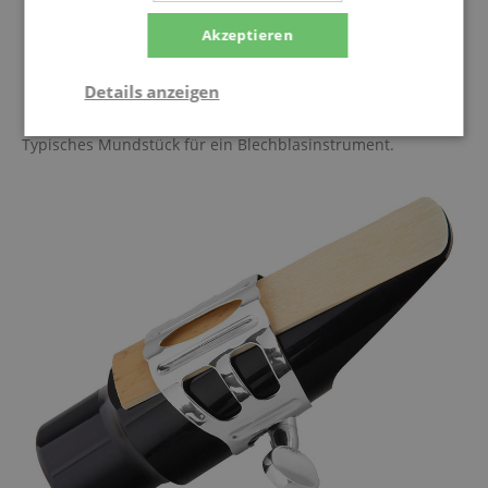
Akzeptieren
Details anzeigen
Statistik
Marketing
Funktional
Typisches Mundstück für ein Blechblasinstrument.
Statistik
Marketing
Funktional
Statistik-Cookies werden verwendet, um zu sehen,
wie Besucher die Website nutzen, z.B. Analyse-
Cookies. Diese Cookies können nicht verwendet
werden, um einen bestimmten Besucher direkt zu
identifizieren.