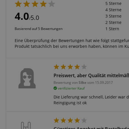
5 Sterne
Anbieter
4 Sterne
Cookie
4.0
Domain
3 Sterne
5.0
/
zoovu-
www.kir
2 Sterne
vid-
1 Stern
Basierend auf 5 Bewertungen
91347
Eine Überprüfung der Bewertungen hat wie folgt stattgef
Produkt tatsächlich bei uns erworben haben, können im K
Preiswert, aber Qualität mittelmäß
Bewertung von
Silke
vom 15.09.2017
verifizierter Kauf
Die Lieferung war schnell, Leider war 
Reingigung ist ok
Günstiges Angebot mit Bastelbeda