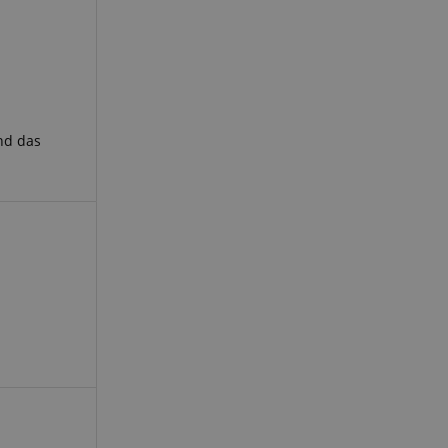
 end user (what
).
nd das