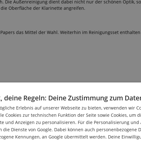
ch. Die Außenreinigung dient dabei nicht nur der schönen Optik, s
ie Oberfläche der Klarinette angreifen.
apers das Mittel der Wahl. Weiterhin im Reinigungsset enthalten
, deine Regeln: Deine Zustimmung zum Date
gliche Erlebnis auf unserer Webseite zu bieten, verwenden wir C
le Cookies zur technischen Funktion der Seite sowie Cookies, um d
e und Anzeigen zu personalisieren. Für die Personalisierung und
m die Dienste von Google. Dabei können auch personenbezogene D
zogene Kennungen, an Google übermittelt werden. Deine Einwilligun