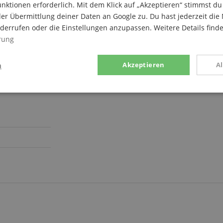
nktionen erforderlich. Mit dem Klick auf „Akzeptieren“ stimmst 
er Übermittlung deiner Daten an Google zu. Du hast jederzeit die 
iderrufen oder die Einstellungen anzupassen. Weitere Details find
rung
n
Akzeptieren
A
stik
Marketing
Funk
Statistik
Marketing
Funktional
rden verwendet, um zu sehen, wie Besucher die Website nutzen, z.B. Analyse-Cookies.
en, um einen bestimmten Besucher direkt zu identifizieren.