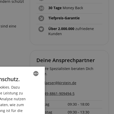
ondern schützt
30 Tage
Money Back
Tiefpreis-Garantie
 sind eine
Über 2.000.000
zufriedene
Kunden
Deine Ansprechpartner
Unsere Spezialisten beraten Dich
gerne.
nschutz.
blaeser@kirstein.de
ookies. Dazu
ENGLISH
ie Leistung zu
+49-8861-909494-5
GERMAN
 Analyse nutzen
Freitag
09:30 - 18:00
DUTCH
aten, wie zum
g ist für die
Samstag
09:30 - 13:30
FRENCH