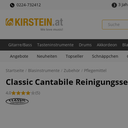
3 Ja
0224-732412
Gitarre/Bass
Tasteninstrumente
Drums
Akkordeon
Bl
Angebote
Neuheiten
Topseller
Schnäppchen
Startseite
Blasinstrumente
Zubehör
Pflegemittel
Classic Cantabile Reinigungsse
4,0
(5)