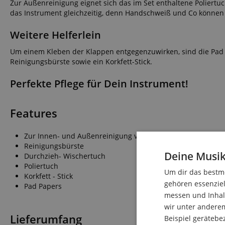
Zur Außenreinigung eignet sich das im Set enthaltene Poliertu
das Instrument gleichzeitig, denn Handschweiß und Co können d
Weitere Helferlein
Um einem Kleben der Klappen entgegenzuwirken, sind die Pad P
Reinigungsbürste sowie ein Korkfett-Stick.
Perfekte Pflege für Dein Instrument!
Features
Zur Innen- und Außenreinigung von Klarinetten
Reinigungsbürste
Deine Musik
Durchzieh- Wischertuch
Poliertuch
Um dir das bestmö
Korkfett - Stick
gehören essenziel
Pad Papers
messen und Inhalt
wir unter andere
Lieferumfang
Beispiel gerätebe