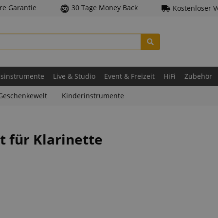
hre Garantie
30 Tage Money Back
Kostenloser 
asinstrumente
Live & Studio
Event & Freizeit
HiFi
Zubehör
Geschenkewelt
Kinderinstrumente
t für Klarinette