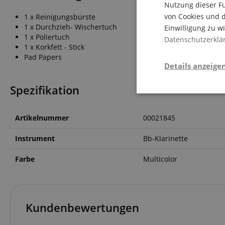
Nutzung dieser Fu
von Cookies und d
1 x Reinigungsbürste
1 x Durchzieh- Wischertuch
Einwilligung zu w
1 x Poliertuch
Datenschutzerklä
1 x Korkfett - Stick
Pad Papers
Details anzeige
Spezifikation
Stati
Artikelnummer
00021845
Instrument
Bb-Klarinette
Farbe
Multicolor
Statistik-Cookies we
nicht verwendet werd
Kundenbewertungen