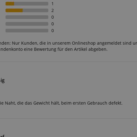
1
 /
2
Laufzeit
Beschreibung
0
stein.at
1 Stunde
Enables remembering the state of zoovu assistant for a given
0
59
answers were clicked, on which page he was the last time, etc.
0
Minuten
unden: Nur Kunden, die in unserem Onlineshop angemeldet sind u
Google-Datenschutzerklärung
undenkonto eine Bewertung für den Artikel abgeben.
ig
die Naht, die das Gewicht hält, beim ersten Gebrauch defekt.
rf