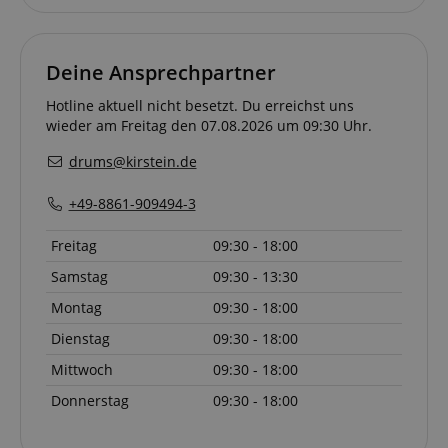
identifizieren.
Deine Ansprechpartner
Hotline aktuell nicht besetzt. Du erreichst uns
wieder am Freitag den 07.08.2026 um 09:30 Uhr.
Anbieter /
Cookie
Laufzeit
Beschreibung
drums@kirstein.de
Domain
zoovu-
www.kirstein.at
1
Enables
+49-8861-909494-3
vid-
Stunde
remembering
91347
59
the state of
Minuten
zoovu
Freitag
09:30 - 18:00
assistant for
a given end
user (what
Samstag
09:30 - 13:30
answers were
clicked, on
Montag
09:30 - 18:00
which page
he was the
Dienstag
09:30 - 18:00
last time,
etc.).
Google-
Mittwoch
09:30 - 18:00
Datenschutzerklärung
Donnerstag
09:30 - 18:00