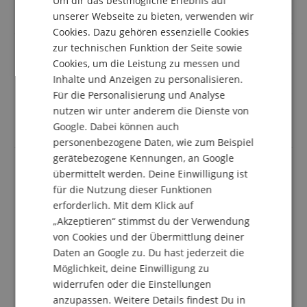
Um dir das bestmögliche Erlebnis auf
DUTCH
angenehmes Sitzen beim spielen.
unserer Webseite zu bieten, verwenden wir
Cookies. Dazu gehören essenzielle Cookies
FRENCH
zur technischen Funktion der Seite sowie
ITALIAN
Cookies, um die Leistung zu messen und
X Drum Sitzauflage
Inhalte und Anzeigen zu personalisieren.
SPANISH
Bewertung von
Helmut
vom 29.07.2024
Für die Personalisierung und Analyse
verifizierter Kauf
nutzen wir unter anderem die Dienste von
passt genau auf meine Cajon Vario
Google. Dabei können auch
personenbezogene Daten, wie zum Beispiel
gerätebezogene Kennungen, an Google
übermittelt werden. Deine Einwilligung ist
Sehr guter Halt
für die Nutzung dieser Funktionen
erforderlich. Mit dem Klick auf
Bewertung von
Katherina
vom 01.02.2022
verifizierter Kauf
„Akzeptieren“ stimmst du der Verwendung
von Cookies und der Übermittlung deiner
Ich hab bisher jahrelang ein selbst
Daten an Google zu. Du hast jederzeit die
zurechtgeschnittenes pad verwendet. Wenn ich
gewusst hätte, wieviel besser der halt tatsächlich mit
Möglichkeit, deine Einwilligung zu
dem gekauften ist, hätte ich es mir schon früher
widerrufen oder die Einstellungen
besorgt :D
anzupassen. Weitere Details findest Du in