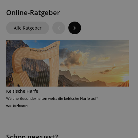
Online-Ratgeber
Alle Ratgeber
Keltische Harfe
Ma
Welche Besonderheiten weist die keltische Harfe auf?
Wel
sie
weiterlesen
wei
Schon gewusst?