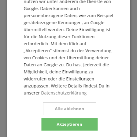
nutzen wir unter anderem die Dienste von
Google. Dabei können auch
personenbezogene Daten, wie zum Beispiel
gerätebezogene Kennungen, an Google
übermittelt werden. Deine Einwilligung ist
Der Kirstein Beat!
für die Nutzung dieser Funktionen
erforderlich. Mit dem Klick auf
Melde Dich jetzt zu unserem Newsletter an und
„Akzeptieren“ stimmst du der Verwendung
sichere Dir Deinen
5€ Gutschein
.
von Cookies und der Übermittlung deiner
Daten an Google zu. Du hast jederzeit die
Möglichkeit, deine Einwilligung zu
widerrufen oder die Einstellungen
Kostenlos abonnieren »
anzupassen. Weitere Details findest Du in
Mehr Info »
unserer
Datenschutzerklärung
Alle ablehnen
Akzeptieren
0224-732412