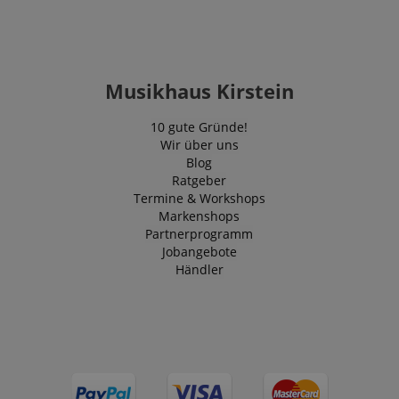
Domain
zoovu-
www.kirstein.at
1
Enables
vid-
Stunde
remembering
91347
59
the state of
Minuten
zoovu
assistant for
Musikhaus Kirstein
a given end
user (what
answers were
10 gute Gründe!
clicked, on
which page
Wir über uns
he was the
Blog
last time,
etc.).
Ratgeber
Google-
Datenschutzerklärung
Termine & Workshops
Markenshops
Partnerprogramm
Jobangebote
Händler