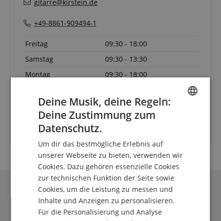
gitarre@kirstein.de
+49-8861-909494-1
Freitag
09:30 - 18:00
Samstag
09:30 - 13:30
Montag
09:30 - 18:00
Dienstag
09:30 - 18:00
Deine Musik, deine Regeln:
Mittwoch
09:30 - 18:00
Deine Zustimmung zum
ENGLISH
Donnerstag
09:30 - 18:00
Datenschutz.
GERMAN
Um dir das bestmögliche Erlebnis auf
DUTCH
unserer Webseite zu bieten, verwenden wir
Cookies. Dazu gehören essenzielle Cookies
FRENCH
zur technischen Funktion der Seite sowie
ITALIAN
Cookies, um die Leistung zu messen und
Inhalte und Anzeigen zu personalisieren.
SPANISH
Für die Personalisierung und Analyse