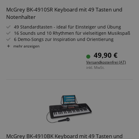
McGrey BK-4910SR Keyboard mit 49 Tasten und
Notenhalter
49 Standardtasten - ideal für Einsteiger und Übung
16 Sounds und 10 Rhythmen für vielseitigen Musikspaß
6 Demo-Songs zur Inspiration und Orientierung
Inklusive Mikrofon und abnehmbarem Notenhalter
mehr anzeigen
Kopfhöreranschluss für ungestörtes Spielen
49,90 €
Mit Netzteil und leichtem, transportablem Design
Versandkostenfrei (AT)
inkl. MwSt.
McGrey BK-4910BK Keyboard mit 49 Tasten und