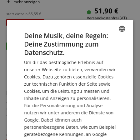
Inklusive Mikrofon und abnehmbarem Notenhalter
mehr anzeigen
Kopfhöreranschluss für ungestörtes Spielen
51,90 €
Mit Netzteil und leichtem, transportablem Design
statt einzeln
65,55
€
Versandkostenfrei (AT)
Sparset inklusive Keyboardschule
Du sparst
13,65 €
inkl. MwSt.
Deine Musik, deine Regeln:
Deine Zustimmung zum
ENGLISH
Datenschutz.
GERMAN
Um dir das bestmögliche Erlebnis auf
DUTCH
unserer Webseite zu bieten, verwenden wir
Cookies. Dazu gehören essenzielle Cookies
FRENCH
zur technischen Funktion der Seite sowie
ITALIAN
Cookies, um die Leistung zu messen und
McGrey BK-4910VT Keyboard Lila Set mit Schule
Inhalte und Anzeigen zu personalisieren.
SPANISH
49 Standardtasten - ideal für Einsteiger und Übung
Für die Personalisierung und Analyse
16 Sounds und 10 Rhythmen für vielseitigen Musikspaß
nutzen wir unter anderem die Dienste von
6 Demo-Songs zur Inspiration und Orientierung
Google. Dabei können auch
Inklusive Mikrofon und abnehmbarem Notenhalter
mehr anzeigen
personenbezogene Daten, wie zum Beispiel
Kopfhöreranschluss für ungestörtes Spielen
51,90 €
Mit Netzteil und leichtem, transportablem Design
gerätebezogene Kennungen, an Google
statt einzeln
65,55
€
Versandkostenfrei (AT)