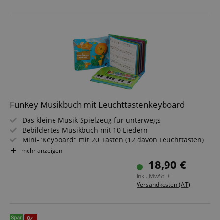
FunKey Musikbuch mit Leuchttastenkeyboard
Das kleine Musik-Spielzeug für unterwegs
Bebildertes Musikbuch mit 10 Liedern
Mini-"Keyboard" mit 20 Tasten (12 davon Leuchttasten)
10 Klänge und 10 Lieder
mehr anzeigen
Aufnahme- und Follow-Funktion
18,90 €
inkl. MwSt. +
Versandkosten (AT)