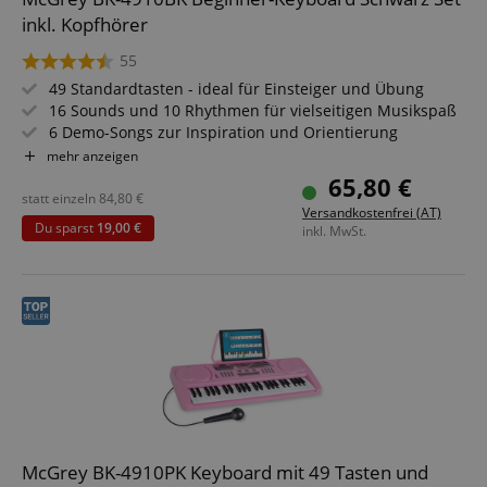
inkl. Kopfhörer
55
49 Standardtasten - ideal für Einsteiger und Übung
16 Sounds und 10 Rhythmen für vielseitigen Musikspaß
6 Demo-Songs zur Inspiration und Orientierung
Inklusive Mikrofon und abnehmbarem Notenhalter
mehr anzeigen
Kopfhöreranschluss für ungestörtes Spielen
65,80 €
Mit Netzteil und leichtem, transportablem Design
statt einzeln
84,80
€
Versandkostenfrei (AT)
Sparset inklusive Kopfhörer
Du sparst
19,00 €
inkl. MwSt.
McGrey BK-4910PK Keyboard mit 49 Tasten und