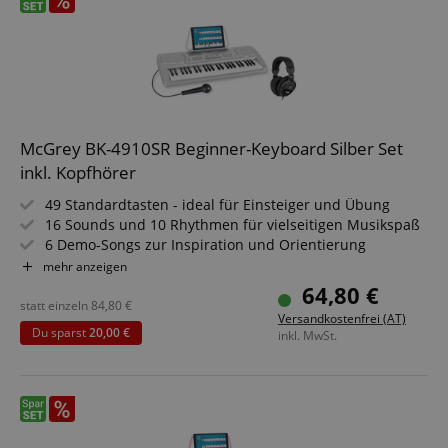
McGrey BK-4910SR Beginner-Keyboard Silber Set
inkl. Kopfhörer
49 Standardtasten - ideal für Einsteiger und Übung
16 Sounds und 10 Rhythmen für vielseitigen Musikspaß
6 Demo-Songs zur Inspiration und Orientierung
Inklusive Mikrofon und abnehmbarem Notenhalter
mehr anzeigen
Kopfhöreranschluss für ungestörtes Spielen
64,80 €
Mit Netzteil und leichtem, transportablem Design
statt einzeln
84,80
€
Versandkostenfrei (AT)
Sparset inklusive Kopfhörer
Du sparst
20,00 €
inkl. MwSt.