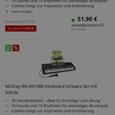
16 Sounds und 10 Rhythmen für vielseitigen Musikspaß
6 Demo-Songs zur Inspiration und Orientierung
Inklusive Mikrofon und abnehmbarem Notenhalter
mehr anzeigen
Kopfhöreranschluss für ungestörtes Spielen
51,90 €
Mit Netzteil und leichtem, transportablem Design
statt einzeln
65,55
€
Versandkostenfrei (AT)
Sparset inklusive Keyboardschule
Du sparst
13,65 €
inkl. MwSt.
McGrey BK-4910BK Keyboard Schwarz Set mit
Schule
49 Standardtasten - ideal für Einsteiger und Übung
16 Sounds und 10 Rhythmen für vielseitigen Musikspaß
6 Demo-Songs zur Inspiration und Orientierung