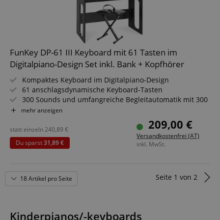
a given end
user (what
answers were
clicked, on
which page
he was the
last time,
FunKey DP-61 III Keyboard mit 61 Tasten im
etc.).
Google-
Datenschutzerklärung
Digitalpiano-Design Set inkl. Bank + Kopfhörer
Kompaktes Keyboard im Digitalpiano-Design
61 anschlagsdynamische Keyboard-Tasten
300 Sounds und umfangreiche Begleitautomatik mit 300
Styles
mehr anzeigen
32-fache Polyphonie, Lernfunktion mit 3 Lektionen
209,00 €
Integrierte Stereo-Lautsprecher und Kopfhörerausgang,
statt einzeln
240,89
€
Versandkostenfrei (AT)
inklusive Sustain-Pedal
Du sparst
31,89 €
inkl. MwSt.
Komplett-Set mit Keyboardbank und Stereo-Kopfhörer
Seite
1
von
2
18 Artikel pro Seite
Kinderpianos/-keyboards