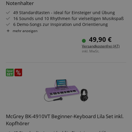
Notenhalter
49 Standardtasten - ideal für Einsteiger und Übung
16 Sounds und 10 Rhythmen für vielseitigen Musikspaß
6 Demo-Songs zur Inspiration und Orientierung
Inklusive Mikrofon und abnehmbarem Notenhalter
mehr anzeigen
Kopfhöreranschluss für ungestörtes Spielen
49,90 €
Mit Netzteil und leichtem, transportablem Design
Versandkostenfrei (AT)
inkl. MwSt.
McGrey BK-4910VT Beginner-Keyboard Lila Set inkl.
Kopfhörer