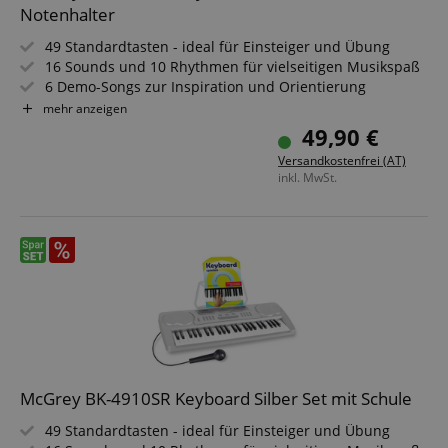
Notenhalter
49 Standardtasten - ideal für Einsteiger und Übung
16 Sounds und 10 Rhythmen für vielseitigen Musikspaß
6 Demo-Songs zur Inspiration und Orientierung
Inklusive Mikrofon und abnehmbarem Notenhalter
mehr anzeigen
Kopfhöreranschluss für ungestörtes Spielen
49,90 €
Mit Netzteil und leichtem, transportablem Design
Versandkostenfrei (AT)
inkl. MwSt.
McGrey BK-4910SR Keyboard Silber Set mit Schule
49 Standardtasten - ideal für Einsteiger und Übung