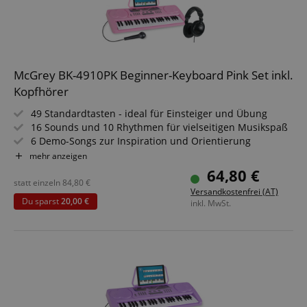
McGrey BK-4910PK Beginner-Keyboard Pink Set inkl.
Kopfhörer
49 Standardtasten - ideal für Einsteiger und Übung
16 Sounds und 10 Rhythmen für vielseitigen Musikspaß
6 Demo-Songs zur Inspiration und Orientierung
Inklusive Mikrofon und abnehmbarem Notenhalter
mehr anzeigen
Kopfhöreranschluss für ungestörtes Spielen
64,80 €
Mit Netzteil und leichtem, transportablem Design
statt einzeln
84,80
€
Versandkostenfrei (AT)
Sparset inklusive Kopfhörer
Du sparst
20,00 €
inkl. MwSt.