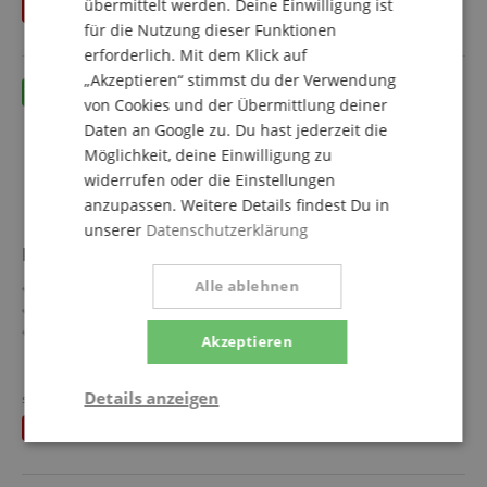
Sparset inklusive Keyboardschule
übermittelt werden. Deine Einwilligung ist
Du sparst
13,65 €
inkl. MwSt.
für die Nutzung dieser Funktionen
erforderlich. Mit dem Klick auf
„Akzeptieren“ stimmst du der Verwendung
von Cookies und der Übermittlung deiner
Daten an Google zu. Du hast jederzeit die
Möglichkeit, deine Einwilligung zu
widerrufen oder die Einstellungen
anzupassen. Weitere Details findest Du in
unserer
Datenschutzerklärung
McGrey BK-4910PK Keyboard Pink Set mit Schule
Alle ablehnen
49 Standardtasten - ideal für Einsteiger und Übung
16 Sounds und 10 Rhythmen für vielseitigen Musikspaß
6 Demo-Songs zur Inspiration und Orientierung
Akzeptieren
Inklusive Mikrofon und abnehmbarem Notenhalter
mehr anzeigen
Kopfhöreranschluss für ungestörtes Spielen
51,90 €
Details anzeigen
Mit Netzteil und leichtem, transportablem Design
statt einzeln
65,55
€
Versandkostenfrei (AT)
Sparset inklusive Keyboardschule
Du sparst
13,65 €
inkl. MwSt.
Statistik
Marketing
Funktional