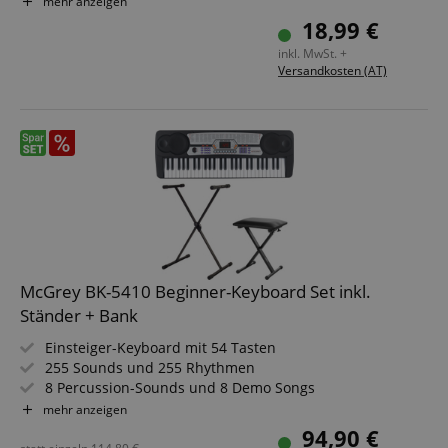
mehr anzeigen
4 Klangfarben, 4 Begleitrhythmen und 10 Demosongs
18,99 €
Intelligent Guide-Funktion (OKON)
inkl. MwSt. +
Versandkosten (AT)
McGrey BK-5410 Beginner-Keyboard Set inkl.
Ständer + Bank
Einsteiger-Keyboard mit 54 Tasten
255 Sounds und 255 Rhythmen
8 Percussion-Sounds und 8 Demo Songs
Inklusive Netzteil, Notenständer (aufsteckbar) und
mehr anzeigen
Mikrofon
94,90 €
Sparset inklusive Keyboardständer und Bank