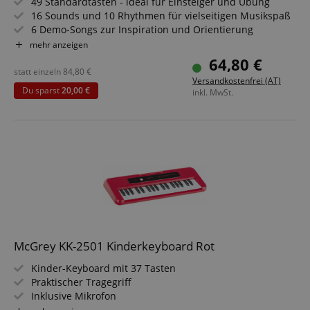
49 Standardtasten - ideal für Einsteiger und Übung
16 Sounds und 10 Rhythmen für vielseitigen Musikspaß
6 Demo-Songs zur Inspiration und Orientierung
Inklusive Mikrofon und abnehmbarem Notenhalter
mehr anzeigen
Kopfhöreranschluss für ungestörtes Spielen
64,80 €
Mit Netzteil und leichtem, transportablem Design
statt einzeln
84,80
€
Versandkostenfrei (AT)
Sparset inklusive Kopfhörer
Du sparst
20,00 €
inkl. MwSt.
McGrey KK-2501 Kinderkeyboard Rot
Kinder-Keyboard mit 37 Tasten
Praktischer Tragegriff
Inklusive Mikrofon
Betrieb über USB-Netzteil oder Batterien möglich