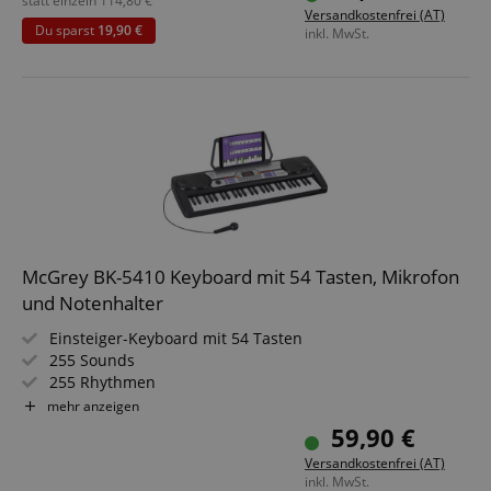
statt einzeln
114,80
€
Versandkostenfrei (AT)
Du sparst
19,90 €
inkl. MwSt.
McGrey BK-5410 Keyboard mit 54 Tasten, Mikrofon
und Notenhalter
Einsteiger-Keyboard mit 54 Tasten
255 Sounds
255 Rhythmen
8 Percussion-Sounds
mehr anzeigen
8 Demo Songs
59,90 €
Inklusive Netzteil, Notenständer (aufsteckbar) und
Versandkostenfrei (AT)
Mikrofon
inkl. MwSt.