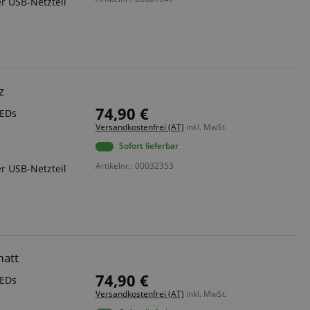
r USB-Netzteil
 end user (what
).
z
74,90 €
LEDs
Versandkostenfrei (AT)
inkl. MwSt.
Sofort lieferbar
Artikelnr.: 00032353
r USB-Netzteil
matt
74,90 €
LEDs
Versandkostenfrei (AT)
inkl. MwSt.