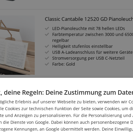
Classic Cantabile 12520 GD Pianoleuc
LED-Pianoleuchte mit 78 hellen LEDs
Farbtemperatur zwischen 3000 und 6500
regelbar
Helligkeit stufenlos einstellbar
USB A-Ladeanschluss für weitere Geräte
Stromversorgung per USB C-Netzteil
Farbe: Gold
Showlite KW LED Pianoleuchte Gold H
, deine Regeln: Deine Zustimmung zum Date
LED-Pianoleuchte mit 15 extrem hellen 
gliche Erlebnis auf unserer Webseite zu bieten, verwenden wir C
Farbtemperatur: kalt-weiß (6000 Kelvin)
le Cookies zur technischen Funktion der Seite sowie Cookies, um d
2 Helligkeitsstufen
e und Anzeigen zu personalisieren. Für die Personalisierung und
Rutschfester Standfuß
m die Dienste von Google. Dabei können auch personenbezogene D
Stromversorgung über Batterien oder pe
zogene Kennungen, an Google übermittelt werden. Deine Einwilligun
möglich