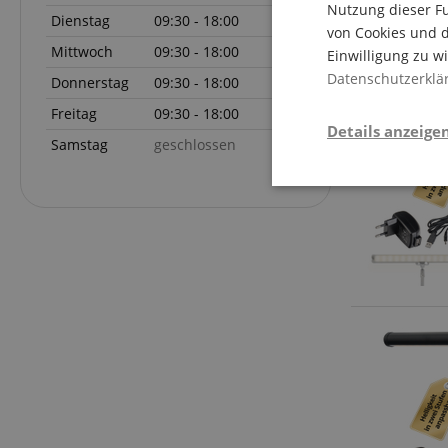
Nutzung dieser Fu
Dienstag
09:30 - 18:00
von Cookies und d
Mittwoch
09:30 - 18:00
Einwilligung zu w
Datenschutzerklä
Donnerstag
09:30 - 18:00
Freitag
09:30 - 18:00
Details anzeige
Samstag
geschlossen
Stati
Statistik-Cookies we
nicht verwendet werd