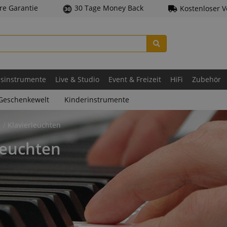
hre Garantie
30 Tage Money Back
Kostenloser 
asinstrumente
Live & Studio
Event & Freizeit
HiFi
Zubehör
Geschenkewelt
Kinderinstrumente
e
Klavierleuchten
leuchten