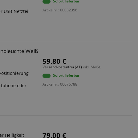
Sofort lieferbar
Artikelnr.: 00032356
r USB-Netzteil
anoleuchte Weiß
59,80 €
Versandkostenfrei (AT)
inkl. MwSt.
Positionierung
Sofort lieferbar
Artikelnr.: 00076788
artphone oder
79,00 €
r Helligkeit