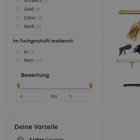
Schwarz
(7)
Gold
(4)
Silber
(3)
Weiß
(3)
Im Fachgeschäft testbereit
Ja
(7)
Nein
(10)
Bewertung
bis
Deine Vorteile
3 Jahre
Garantie