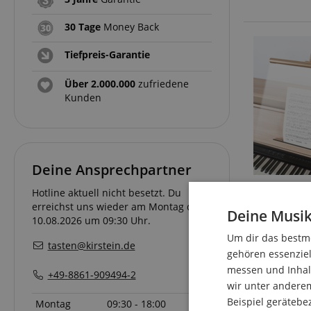
30 Tage
Money Back
Tiefpreis-Garantie
Über 2.000.000
zufriedene
Kunden
Deine Ansprechpartner
Hotline aktuell nicht besetzt. Du
erreichst uns wieder am Montag den
Deine Musik
10.08.2026 um 09:30 Uhr.
Um dir das bestmö
tasten@kirstein.de
gehören essenziel
messen und Inhalt
+49-8861-909494-2
wir unter andere
Beispiel gerätebe
Montag
09:30 - 18:00