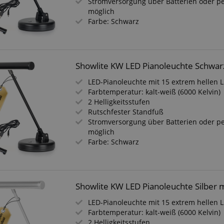
Stromversorgung über Batterien oder pe
möglich
 /
Laufzeit
Beschreibung
Farbe: Schwarz
stein.at
1 Stunde
Enables remembering the state of zoovu assistant for a given
59
answers were clicked, on which page he was the last time, etc.
Minuten
Showlite KW LED Pianoleuchte Schwar
Google-Datenschutzerklärung
LED-Pianoleuchte mit 15 extrem hellen 
Farbtemperatur: kalt-weiß (6000 Kelvin)
2 Helligkeitsstufen
Rutschfester Standfuß
Stromversorgung über Batterien oder pe
möglich
Farbe: Schwarz
Showlite KW LED Pianoleuchte Silber 
LED-Pianoleuchte mit 15 extrem hellen 
Farbtemperatur: kalt-weiß (6000 Kelvin)
2 Helligkeitsstufen