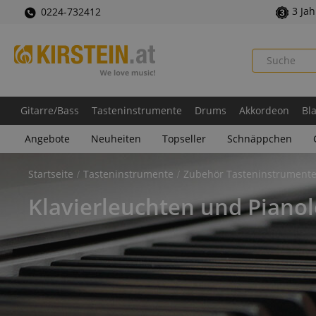
3 Ja
0224-732412
Gitarre/Bass
Tasteninstrumente
Drums
Akkordeon
Bl
Angebote
Neuheiten
Topseller
Schnäppchen
Startseite
Tasteninstrumente
Zubehör Tasteninstrument
Klavierleuchten und Piano