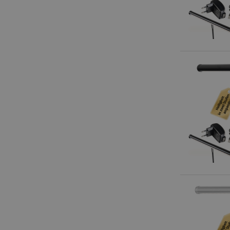
Anbieter
Cookie
Domain
zoovu-
www.kir
vid-
91347