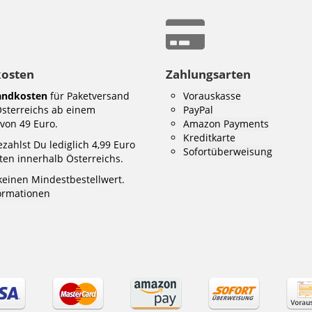
kosten
Zahlungsarten
andkosten
für Paketversand
Vorauskasse
Österreichs ab einem
PayPal
von 49 Euro.
Amazon Payments
Kreditkarte
zahlst Du lediglich 4,99 Euro
Sofortüberweisung
en innerhalb Österreichs.
keinen Mindestbestellwert.
formationen