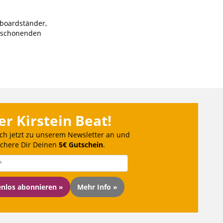
yboardständer,
r schonenden
er Kirstein Beat!
ch jetzt zu unserem Newsletter an und
ichere Dir Deinen
5€ Gutschein
.
enlos abonnieren »
Mehr Info »