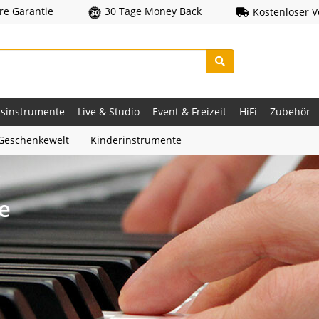
hre Garantie
30 Tage Money Back
Kostenloser 
asinstrumente
Live & Studio
Event & Freizeit
HiFi
Zubehör
Geschenkewelt
Kinderinstrumente
e
e