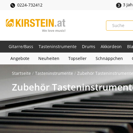
3 Ja
0224-732412
Gitarre/Bass
Tasteninstrumente
Drums
Akkordeon
Bl
Angebote
Neuheiten
Topseller
Schnäppchen
Startseite
Tasteninstrumente
Zubehör Tasteninstrument
Zubehör Tasteninstrument