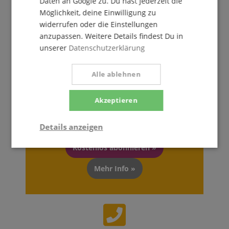
Daten an Google zu. Du hast jederzeit die
Möglichkeit, deine Einwilligung zu
widerrufen oder die Einstellungen
anzupassen. Weitere Details findest Du in
unserer
Datenschutzerklärung
Der Kirstein Beat!
Alle ablehnen
Melde Dich jetzt zu unserem Newsletter an und
Akzeptieren
sichere Dir Deinen
5€ Gutschein
.
Details anzeigen
Kostenlos abonnieren »
Statistik
Marketing
Funktional
Mehr Info »
Statistik
Marketing
Funktional