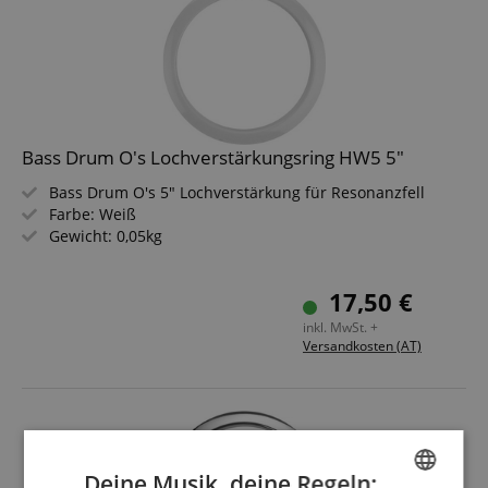
Bass Drum O's Lochverstärkungsring HW5 5"
Bass Drum O's 5" Lochverstärkung für Resonanzfell
Farbe: Weiß
Gewicht: 0,05kg
17,50 €
inkl. MwSt. +
Versandkosten (AT)
Deine Musik, deine Regeln: