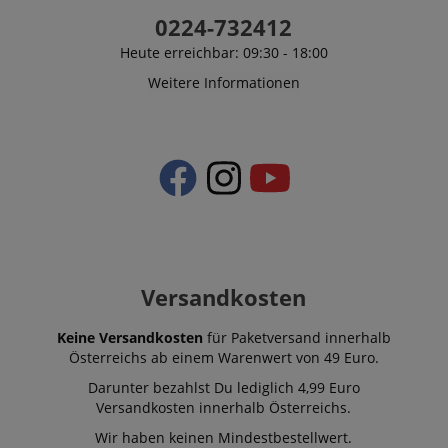
0224-732412
Statistik-Cookies werden verwendet, um zu sehen,
wie Besucher die Website nutzen, z.B. Analyse-
Heute erreichbar: 09:30 - 18:00
Cookies. Diese Cookies können nicht verwendet
werden, um einen bestimmten Besucher direkt zu
Weitere Informationen
identifizieren.
Anbieter /
Cookie
Laufzeit
Beschreibung
Domain
zoovu-
www.kirstein.at
1
Enables
vid-
Stunde
remembering
Versandkosten
91347
59
the state of
Minuten
zoovu
assistant for
Keine Versandkosten
für Paketversand innerhalb
a given end
user (what
Österreichs ab einem Warenwert von 49 Euro.
answers were
clicked, on
Darunter bezahlst Du lediglich 4,99 Euro
which page
Versandkosten innerhalb Österreichs.
he was the
last time,
Wir haben keinen Mindestbestellwert.
etc.).
Google-