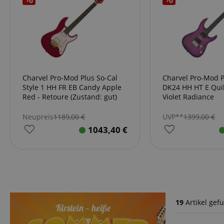
Charvel Pro-Mod Plus So-Cal
Charvel Pro-Mod P
Style 1 HH FR EB Candy Apple
DK24 HH HT E Qui
Red - Retoure (Zustand: gut)
Violet Radiance
Neupreis
1189,00
€
UVP**
1399,00
€
1043,40
€
19
Artikel gef