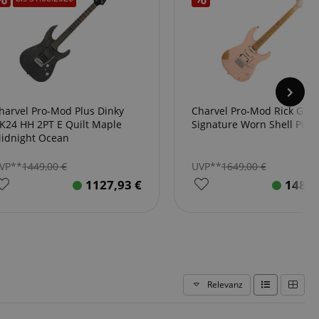
harvel Pro-Mod Plus Dinky
Charvel Pro-Mod Rick Gra
K24 HH 2PT E Quilt Maple
Signature Worn Shell Pink
idnight Ocean
VP**
1449,00
€
UVP**
1649,00
€
1127,93
€
1488
Relevanz