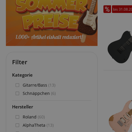
bis 31.08.2
Filter
Kategorie
Gitarre/Bass
(13)
Schnäppchen
(6)
Hersteller
Roland
(60)
AlphaTheta
(13)