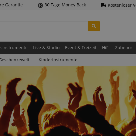
hre Garantie
30 Tage Money Back
Kostenloser 
asinstrumente
Live & Studio
Event & Freizeit
HiFi
Zubehör
Geschenkewelt
Kinderinstrumente