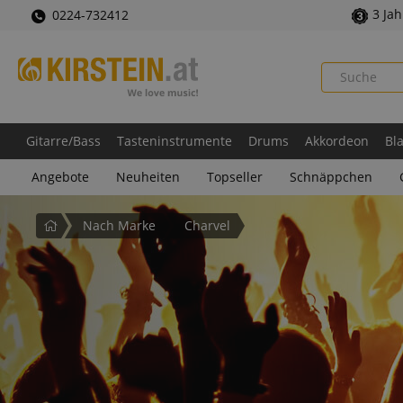
3 Ja
0224-732412
Gitarre/Bass
Tasteninstrumente
Drums
Akkordeon
Bl
Angebote
Neuheiten
Topseller
Schnäppchen
Startseite
Nach Marke
Charvel