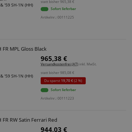
statt bisher
965,38
€
& '59 SH-1N (HH)
Sofort lieferbar
Artikelnr.: 00111225
H FR MPL Gloss Black
965,38 €
Versandkostenfrei (AT)
inkl. MwSt.
statt bisher
985,08
€
& '59 SH-1N (HH)
Du sparst
19,70 €
(2 %)
Sofort lieferbar
Artikelnr.: 00111223
 FR RW Satin Ferrari Red
944,03 €