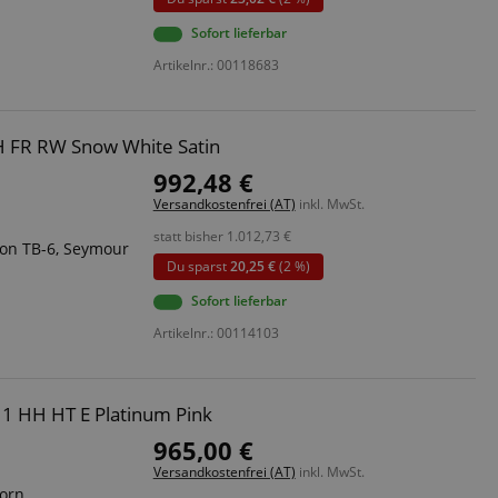
Sofort lieferbar
Artikelnr.: 00118683
 end user (what
).
H FR RW Snow White Satin
992,48 €
Versandkostenfrei (AT)
inkl. MwSt.
statt bisher
1.012,73
€
on TB-6, Seymour
Du sparst
20,25 €
(2 %)
Sofort lieferbar
Artikelnr.: 00114103
 1 HH HT E Platinum Pink
965,00 €
Versandkostenfrei (AT)
inkl. MwSt.
horn