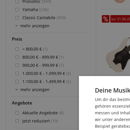
Pronomic
(949)
Yamaha
(236)
Classic Cantabile
(909)
bis 31.08.2
mehr anzeigen
Preis
< 800,00 €
(1)
800,00 € - 899,99 €
(1)
900,00 € - 999,99 €
(7)
1.000,00 € - 1.099,99 €
(4)
1.100,00 € - 1.499,99 €
(5)
Deine Musik
mehr anzeigen
Um dir das bestmö
Angebote
gehören essenziel
Aktuelle Angebote
(8)
messen und Inhalt
wir unter andere
Jetzt reduziert
(19)
Beispiel gerätebe