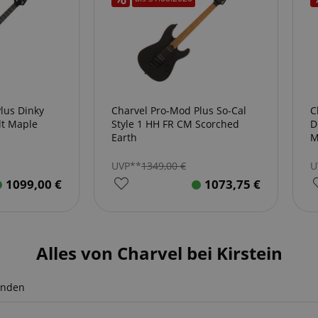
lus Dinky
Charvel Pro-Mod Plus So-Cal
C
lt Maple
Style 1 HH FR CM Scorched
D
Earth
M
UVP**
1349,00
€
U
1099,00
€
1073,75
€
Alles von Charvel bei Kirstein
unden