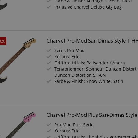
Farbe & Finish: Midnight Ocean, Gloss
Inklusive Charvel Deluxe Gig Bag
 /
Laufzeit
Beschreibung
stein.at
1 Stunde
Enables remembering the state of zoovu assistant for a given
59
answers were clicked, on which page he was the last time, etc.
Minuten
Charvel Pro-Mod San Dimas Style 1 H
026
Google-Datenschutzerklärung
Serie: Pro-Mod
Korpus: Erle
Griffbrett/Hals: Palisander / Ahorn
Tonabnehmer: Seymour Duncan Distorti
Duncan Distortion SH-6N
Farbe & Finish: Snow White, Satin
Charvel Pro-Mod Plus San-Dimas Style
Pro-Mod Plus-Serie
Korpus: Erle
Griffbrett/Hals: Ebenholz / gerösteter A