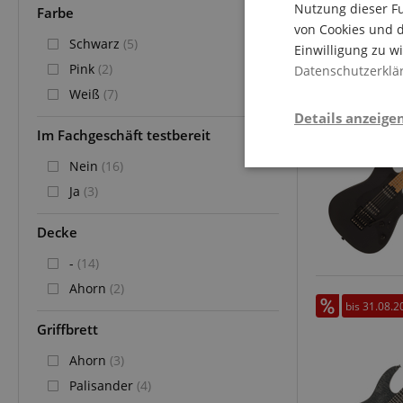
Nutzung dieser Fu
Farbe
von Cookies und d
Schwarz
(5)
Einwilligung zu w
Pink
(2)
Datenschutzerklä
bis 31.08.2
Weiß
(7)
Details anzeige
Im Fachgeschäft testbereit
Nein
(16)
Stati
Ja
(3)
Decke
-
(14)
Ahorn
(2)
bis 31.08.2
Griffbrett
Statistik-Cookies we
nicht verwendet werd
Ahorn
(3)
Palisander
(4)