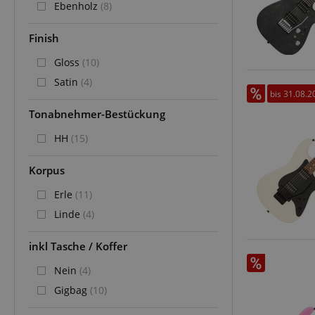
Ebenholz
(8)
Anbieter
Cookie
Domain
Finish
zoovu-
www.kir
vid-
Gloss
(10)
91347
Satin
(4)
bis 31.08.2
Tonabnehmer-Bestückung
HH
(15)
Korpus
Erle
(11)
Linde
(4)
inkl Tasche / Koffer
Nein
(4)
Gigbag
(10)