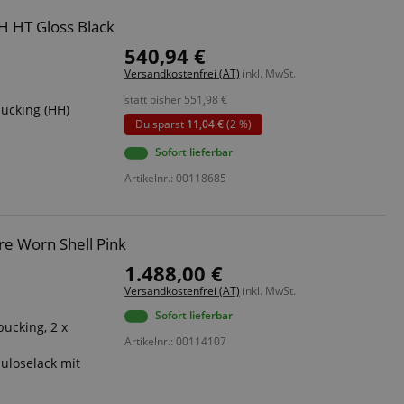
H HT Gloss Black
540,94 €
Versandkostenfrei (AT)
inkl. MwSt.
statt bisher
551,98
€
ucking (HH)
Du sparst
11,04 €
(2 %)
Sofort lieferbar
Artikelnr.: 00118685
re Worn Shell Pink
1.488,00 €
Versandkostenfrei (AT)
inkl. MwSt.
Sofort lieferbar
ucking, 2 x
Artikelnr.: 00114107
luloselack mit