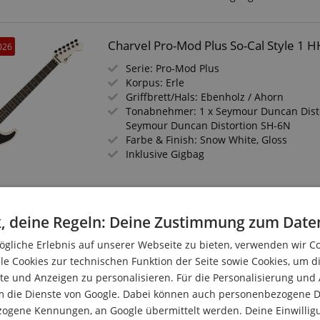
Charvel Pro-Mod Plus So-Cal Style 1 
026
Serie: Pro-Mod Plus
Korpus: Erle
Griffbrett/Hals: Ebenholz / Ahorn
Tonabnehmer: 1 x Seymour Duncan Distor
Seymour Duncan Distortion SH-6N
Farbe & Finish: Snow White, Gloss
Inklusive Gigbag
Charvel Pro-Mod Plus So-Cal Style 1
, deine Regeln: Deine Zustimmung zum Date
Serie: Pro-Mod Plus
gliche Erlebnis auf unserer Webseite zu bieten, verwenden wir C
Korpus: Erle
le Cookies zur technischen Funktion der Seite sowie Cookies, um d
Griffbrett/Hals: Palisander / Ahorn
e und Anzeigen zu personalisieren. Für die Personalisierung und
Tonabnehmer: 1 x Seymour Duncan Distor
m die Dienste von Google. Dabei können auch personenbezogene D
Seymour Duncan Distortion SH-6N
zogene Kennungen, an Google übermittelt werden. Deine Einwilligun
Farbe & Finish: Snow White, Hand-Rubb