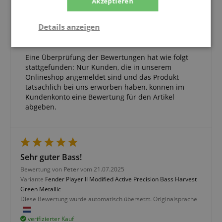
Akzeptieren
4 Sterne
0
3 Sterne
0
2 Sterne
0
Details anzeigen
1 Stern
0
Statistik
Marketing
Funktional
Eine Überprüfung der Bewertungen hat wie folgt
stattgefunden: Nur Kunden, die in unserem
Onlineshop angemeldet sind und das Produkt
tatsächlich bei uns erworben haben, können im
Kundenkonto eine Bewertung für den Artikel
abgeben.
Statistik
Marketing
Funktional
Statistik-Cookies werden verwendet, um zu sehen,
wie Besucher die Website nutzen, z.B. Analyse-
Cookies. Diese Cookies können nicht verwendet
Sehr guter Bass!
werden, um einen bestimmten Besucher direkt zu
identifizieren.
Bewertung von
Peter
vom 21.07.2025
Variante
Fender Player II Modified Active Precision Bass Harvest
Green Metallic
Diese Bewertung wurde automatisch übersetzt. Originalsprache
verifizierter Kauf