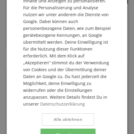
Inhalte und Anzeigen zu personalisieren.
SPANISH
2
4
Für die Personalisierung und Analyse
Cordial CPI 9 PR Gitarrenkabel
Lust auf E-Gitarre,
nutzen wir unter anderem die Dienste von
9 m Schwarz
Akustikgitarre & B
Google. Dabei können auch
personenbezogene Daten, wie zum Beispiel
gerätebezogene Kennungen, an Google
24,20
€
übermittelt werden. Deine Einwilligung ist
für die Nutzung dieser Funktionen
erforderlich. Mit dem Klick auf
„Akzeptieren“ stimmst du der Verwendung
von Cookies und der Übermittlung deiner
Kundenbewertungen
Daten an Google zu. Du hast jederzeit die
Möglichkeit, deine Einwilligung zu
widerrufen oder die Einstellungen
anzupassen. Weitere Details findest Du in
5.0
unserer
Datenschutzerklärung
5.0
/
Basierend auf 1 Bewertungen
Alle ablehnen
5 Sterne
1