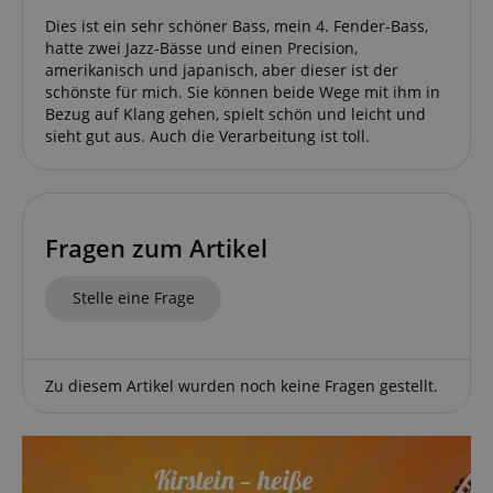
Dies ist ein sehr schöner Bass, mein 4. Fender-Bass,
Anbieter /
Cookie
Laufzeit
Beschreibung
hatte zwei Jazz-Bässe und einen Precision,
Domain
amerikanisch und japanisch, aber dieser ist der
zoovu-
www.kirstein.at
1
Enables
schönste für mich. Sie können beide Wege mit ihm in
vid-
Stunde
remembering
Bezug auf Klang gehen, spielt schön und leicht und
91347
59
the state of
Minuten
zoovu
sieht gut aus. Auch die Verarbeitung ist toll.
assistant for
a given end
user (what
answers were
clicked, on
which page
he was the
Fragen zum Artikel
last time,
etc.).
Google-
Datenschutzerklärung
Stelle eine Frage
Zu diesem Artikel wurden noch keine Fragen gestellt.