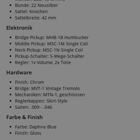
Bünde: 22 Neusilber
Anbieter
Sattel: Knochen
Cookie
Domain
Sattelbreite: 42 mm
zoovu-
www.kir
Elektronik
vid-
91347
Bridge Pickup: MHB-1B Humbucker
Middle Pickup: MSC-1M Single Coil
Neck Pickup: MSC-1N Single Coil
Pickup-Schalter: 5-Wege-Schalter
Regler: 1x Volume, 2x Tone
Hardware
Finish: Chrom
Bridge: MVT-1 Vintage Tremolo
Mechaniken: MTN-1, geschlossen
Reglerkappen: Skirt-Style
Saiten: .009 - .046
Farbe & Finish
Farbe: Daphne Blue
Finish: Gloss