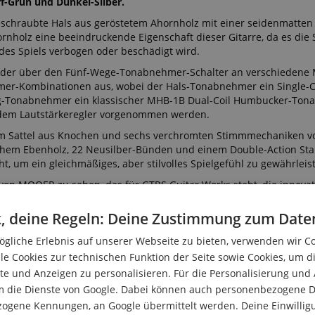
rf-Grün und Dunkel-Silber.
eschraubte Hals aus geröstetem Ahornholz mit einer seidenmatten
hornholz eine beeindruckende Eigenschaft dieser Gitarre, da es die S
des Spiels verbogen oder beschädigt wird.
 der über den Fünf-Wege-Tonabnehmer-Schalter an verschiedene M
mer-Kombinationen aus, wobei der Hals-Tonabnehmer ein Single-C
eg-Tonabnehmer ein klassischer MHB-1B Dual-Coil Humbucker-Tona
dem Lautstärkeregler vorgenommen werden.
inem Sattel aus Knochen und sechs verchromten Stimmmechaniken 
ischem Ebenholz, 22 Neusilber-Bünden und einem Double-Action St
t, um ein gleichmäßiges, aber stilvolles Spielgefühl zu gewährleis
on MOOER zu sehen, das für GTRS Guitar Works steht, die innovat
d wird von einem Team von Experten für Gitarrenbau und -technolo
lassige Gitarrenauswahl sorgen.
, deine Regeln: Deine Zustimmung zum Date
kleinen, aber wesentlichen Strat-Details zu berücksichtigen: Die 
gliche Erlebnis auf unserer Webseite zu bieten, verwenden wir C
rfekt für Auftritte macht, und einem Vintage MVT-1 6-Loch-Steg, de
le Cookies zur technischen Funktion der Seite sowie Cookies, um d
 seinen üblichen High-Tech-Produkten zu entfernen, aber mit der E
e und Anzeigen zu personalisieren. Für die Personalisierung und
 dass in ihrem Gitarrenportfolio für jeden etwas dabei ist.
m die Dienste von Google. Dabei können auch personenbezogene D
zogene Kennungen, an Google übermittelt werden. Deine Einwilligun