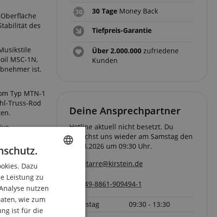
30 Tage
Money Back
 Oberfläche
tabilität des
Tiefpreis-Garantie
usikstile
Über 2.000.000
zufriedene
oil MSC-1N,
Kunden
bnehmer ist.
vom Typ MTN-1
ahl-Truss-Rod
Deine Ansprechpartner
ten.
Hotline aktuell nicht besetzt. Du
ive
erreichst uns wieder am Samstag den
gie geleitet,
08.08.2026 um 09:30 Uhr.
nschutz.
MSC10 Pro wird
gitarre@kirstein.de
ookies. Dazu
ENGLISH
r für Tremolo-
ie Leistung zu
rgänzung
GERMAN
+49-8861-909494-1
 Analyse nutzen
DUTCH
aten, wie zum
Samstag
09:30 - 13:30
g ist für die
FRENCH