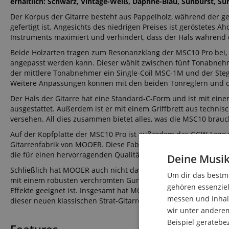
erhältlich: Schwarz, Vintage-Weiß, Daphne-Blau, Sunburst, Su
Der Korpus der Gitarre besteht aus Pappelholz, während der g
gefertigt ist. Angesichts des niedrigen Preises ist geröstetes A
Instruments maximiert und verhindert, dass der Hals während 
Beide Holzarten tragen zum Resonanzklang der MSC10 Pro bei,
angepasst werden kann. Dieser wählt zwischen fünf Tonabneh
der mittlere Tonabnehmer ein Single-Coil MSC-1M und der St
Weitere Anpassungen können mit den beiden Tonreglern und 
Der Hals der Gitarre hat eine Standard-C-Form und ist mit e
ausgestattet. Außerdem ist er mit einem Griffbrett aus techn
versehen. All dies zusammen bietet alles, was die MSC10 brauch
Auf der Kopfplatte der MSC10 Pro ist außerdem das GGW-Logo v
Gitarrenfabrik von MOOER. Diese Fabrik wurde 2019 eröffnet un
die für einen hervorragenden Qualitätsstandard und eine erstk
Deine Musik
Schließlich hat MOOER auch nicht davor zurückgeschreckt, alle 
Um dir das bestmö
mit einem robusten verchromten Gurtknopf geliefert, der sie pe
gehören essenziel
Effekte geeignet ist. Insgesamt hat MOOER nicht vor, sich von
messen und Inhalt
dieser neuen klassischen Strat-Gitarre haben sie sichergestellt,
wir unter andere
Beispiel gerätebe