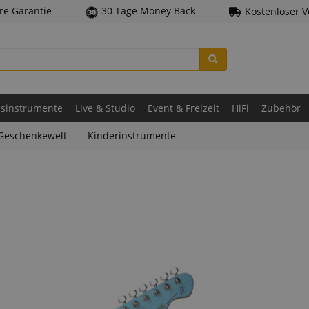
hre Garantie
30 Tage Money Back
Kostenloser 
asinstrumente
Live & Studio
Event & Freizeit
HiFi
Zubehör
Geschenkewelt
Kinderinstrumente
e