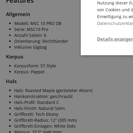
Features
Nutzung dieser Fu
von Cookies und d
Allgemein
Einwilligung zu w
Modell: MSC 10 PRO DB
Datenschutzerklä
Serie: MSC10 Pro
Anzahl Saiten: 6
Details anzeige
Orientierung: Rechthänder
Inklusive Gigbag
Korpus
Stati
Korpusform: ST-Style
Korpus: Pappel
Hals
Hals: Roasted Maple (gerösteter Ahorn)
Halskonstruktion: geschraubt
Hals-Profil: Standard C
Hals-Finish: Natural Satin
Statistik-Cookies we
Griffbrett: Tech Ebony
nicht verwendet werd
Griffbrett-Radius: 12" (305 mm)
Griffbrett-Einlagen: White Dots
Mensur: 25,5" (648 mm)