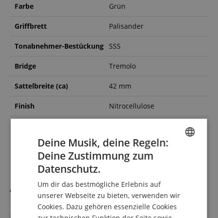
Farbe
Grün
Griffbrett
Palisander
Tonabnehmer-Bestückung
SSS
Bridge
Tremolo
Sattelbreite (ca)
42 mm
Finish
Nitrocellulose
Orientierung
Rechtshändig
Deine Musik, deine Regeln:
inkl Tasche / Koffer
Nein
Deine Zustimmung zum
ENGLISH
Datenschutz.
GERMAN
Um dir das bestmögliche Erlebnis auf
Alternativen
DUTCH
unserer Webseite zu bieten, verwenden wir
Cookies. Dazu gehören essenzielle Cookies
FRENCH
zur technischen Funktion der Seite sowie