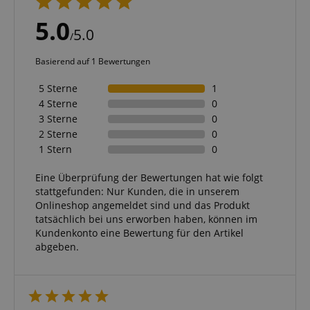
5.0
5.0
/
Anbieter /
Cookie
Laufzeit
Beschreibung
Basierend auf 1 Bewertungen
Domain
zoovu-
www.kirstein.at
1
Enables
5 Sterne
1
vid-
Stunde
remembering
91347
59
the state of
4 Sterne
0
Minuten
zoovu
3 Sterne
0
assistant for
a given end
2 Sterne
0
user (what
1 Stern
0
answers were
clicked, on
which page
Eine Überprüfung der Bewertungen hat wie folgt
he was the
last time,
stattgefunden: Nur Kunden, die in unserem
etc.).
Google-
Onlineshop angemeldet sind und das Produkt
Datenschutzerklärung
tatsächlich bei uns erworben haben, können im
Kundenkonto eine Bewertung für den Artikel
abgeben.