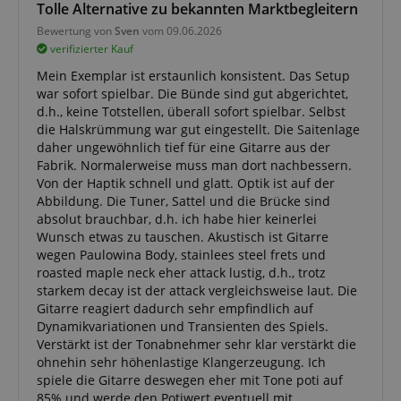
Tolle Alternative zu bekannten Marktbegleitern
Bewertung von
Sven
vom 09.06.2026
verifizierter Kauf
Mein Exemplar ist erstaunlich konsistent. Das Setup
war sofort spielbar. Die Bünde sind gut abgerichtet,
d.h., keine Totstellen, überall sofort spielbar. Selbst
die Halskrümmung war gut eingestellt. Die Saitenlage
daher ungewöhnlich tief für eine Gitarre aus der
Fabrik. Normalerweise muss man dort nachbessern.
Von der Haptik schnell und glatt. Optik ist auf der
Abbildung. Die Tuner, Sattel und die Brücke sind
absolut brauchbar, d.h. ich habe hier keinerlei
Wunsch etwas zu tauschen. Akustisch ist Gitarre
wegen Paulowina Body, stainlees steel frets und
roasted maple neck eher attack lustig, d.h., trotz
starkem decay ist der attack vergleichsweise laut. Die
Gitarre reagiert dadurch sehr empfindlich auf
Dynamikvariationen und Transienten des Spiels.
Verstärkt ist der Tonabnehmer sehr klar verstärkt die
ohnehin sehr höhenlastige Klangerzeugung. Ich
spiele die Gitarre deswegen eher mit Tone poti auf
85% und werde den Potiwert eventuell mit