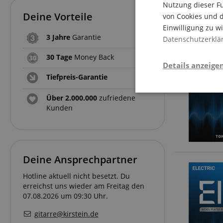
Nutzung dieser Fu
Deine Vorteile
von Cookies und d
Einwilligung zu w
3 Jahre
Garantie
Datenschutzerklä
30 Tage
Money Back
Details anzeige
Tiefpreis-Garantie
Stati
Über 2.000.000
zufriedene
Kunden
Deine Ansprechpartner
Hotline aktuell nicht besetzt. Du
Statistik-Cookies we
erreichst uns wieder am Freitag den
nicht verwendet werd
07.08.2026 um 09:30 Uhr.
gitarre@kirstein.de