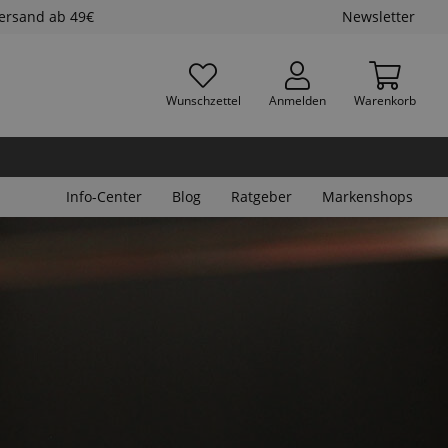
Versand ab 49€
Newsletter
Wunschzettel
Anmelden
Warenkorb
Info-Center
Blog
Ratgeber
Markenshops