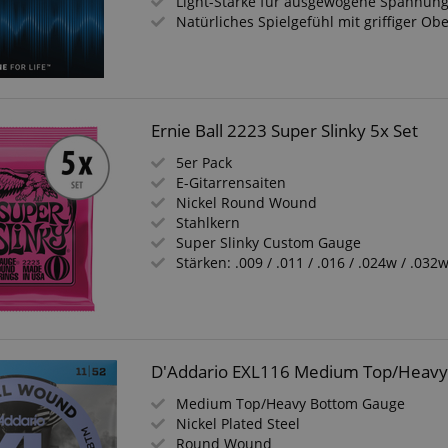
Light-Stärke für ausgewogene Spannun
Natürliches Spielgefühl mit griffiger Ob
 /
Laufzeit
Beschreibung
stein.at
1 Stunde
Enables remembering the state of zoovu assistant for a given
59
answers were clicked, on which page he was the last time, etc.
Minuten
Ernie Ball 2223 Super Slinky 5x Set
Google-Datenschutzerklärung
5er Pack
E-Gitarrensaiten
Nickel Round Wound
Stahlkern
Super Slinky Custom Gauge
Stärken: .009 / .011 / .016 / .024w / .032
D'Addario EXL116 Medium Top/Heav
Medium Top/Heavy Bottom Gauge
Nickel Plated Steel
Round Wound