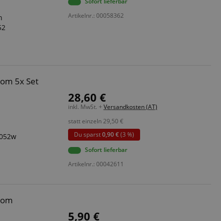
Sofort lieferbar
Artikelnr.: 00058362
n
52
tom 5x Set
28,60 €
inkl. MwSt. +
Versandkosten (AT)
statt einzeln
29,50
€
e
Du sparst
0,90 €
(3 %)
/.052w
Sofort lieferbar
Artikelnr.: 00042611
ttom
5,90 €