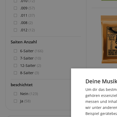
.010
(72)
.009
(57)
.011
(37)
.008
(2)
.012
(12)
Saiten Anzahl
6-Saiter
(166)
7-Saiter
(10)
12-Saiter
(2)
8-Saiter
(3)
Deine Musik
beschichtet
Um dir das bestmö
Nein
(123)
gehören essenziel
Ja
(58)
messen und Inhalt
wir unter andere
Beispiel gerätebe