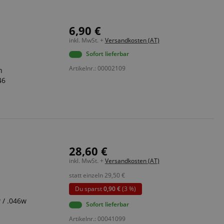
6,90 €
inkl. MwSt. +
Versandkosten (AT)
Sofort lieferbar
Artikelnr.: 00002109
n
46
28,60 €
inkl. MwSt. +
Versandkosten (AT)
statt einzeln
29,50
€
Du sparst
0,90 €
(3 %)
w / .046w
Sofort lieferbar
Artikelnr.: 00041099