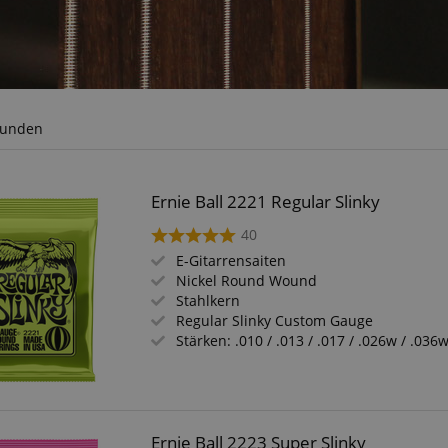
funden
Ernie Ball 2221 Regular Slinky
40
E-Gitarrensaiten
Nickel Round Wound
Stahlkern
Regular Slinky Custom Gauge
Stärken: .010 / .013 / .017 / .026w / .036
Ernie Ball 2223 Super Slinky