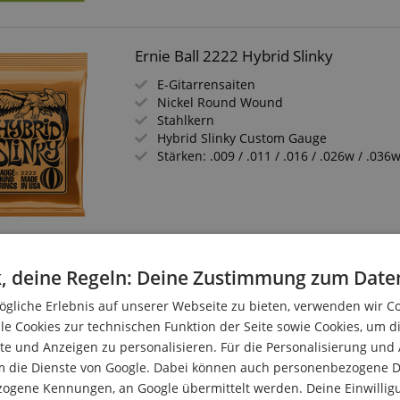
Ernie Ball 2222 Hybrid Slinky
E-Gitarrensaiten
Nickel Round Wound
Stahlkern
Hybrid Slinky Custom Gauge
Stärken: .009 / .011 / .016 / .026w / .036
Shaman Electric Saiten für E-Gitarre in
, deine Regeln: Deine Zustimmung zum Date
Vernickelte Saiten für E-Gitarre in Stärk
gliche Erlebnis auf unserer Webseite zu bieten, verwenden wir C
Kompletter Satz plus 2 Ersatz-Saiten (E1
le Cookies zur technischen Funktion der Seite sowie Cookies, um d
Inklusive 3 Plektren in verschiedenen St
e und Anzeigen zu personalisieren. Für die Personalisierung und
Stärken: .010, .013, .017, .026, .036 und .
m die Dienste von Google. Dabei können auch personenbezogene D
Inklusive eBook (Download-Link)
zogene Kennungen, an Google übermittelt werden. Deine Einwilligun