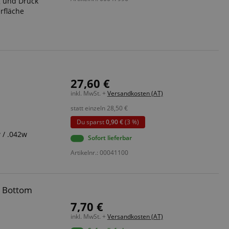
g und Druck
erfläche
 end user (what
).
27,60 €
inkl. MwSt. +
Versandkosten (AT)
statt einzeln
28,50
€
Du sparst
0,90 €
(3 %)
w / .042w
Sofort lieferbar
Artikelnr.: 00041100
y Bottom
7,70 €
inkl. MwSt. +
Versandkosten (AT)