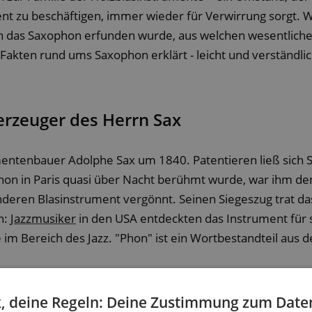
nt zu beschäftigen, immer wieder für Verwirrung sorgt. 
 das Saxophon erfunden wurde, aus welchen wesentlichen
akten rund ums Saxophon erklärt - leicht und verständlic
erzeuger des Herrn Sax
ntenbauer Adolphe Sax um 1840. Patentieren ließ sich S
hon in Paris quasi über Nacht berühmt wurde, war ihm d
onderen Blasinstrument vergönnt. Seinen Siegeszug trat d
n:
Jazzmusiker
in den USA entdeckten das Instrument für 
im Bereich des Jazz. "Phon" ist ein Wortbestandteil aus 
tes Genie
, deine Regeln: Deine Zustimmung zum Date