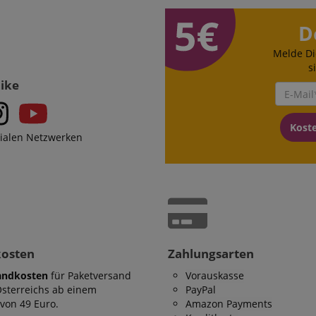
Statistik
Marketing
Funktional
D
rden verwendet, um zu sehen, wie Besucher die Website nutzen, z.B. Analyse-Cookies.
en, um einen bestimmten Besucher direkt zu identifizieren.
Melde Di
s
Like
 /
Laufzeit
Beschreibung
Kost
zialen Netzwerken
stein.at
1 Stunde
Enables remembering the state of zoovu assistant for a given
59
answers were clicked, on which page he was the last time, etc.
Minuten
Google-Datenschutzerklärung
kosten
Zahlungsarten
andkosten
für Paketversand
Vorauskasse
Österreichs ab einem
PayPal
von 49 Euro.
Amazon Payments