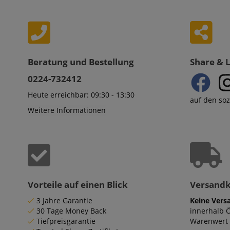
Statistik-Cookies we
nicht verwendet werd
Beratung und Bestellung
Share & 
Anbieter
0224-732412
Cookie
Domain
Heute erreichbar: 09:30 - 13:30
auf den so
zoovu-
www.kir
vid-
Weitere Informationen
91347
Vorteile auf einen Blick
Versand
3 Jahre Garantie
Keine Vers
30 Tage Money Back
innerhalb 
Tiefpreisgarantie
Warenwert 