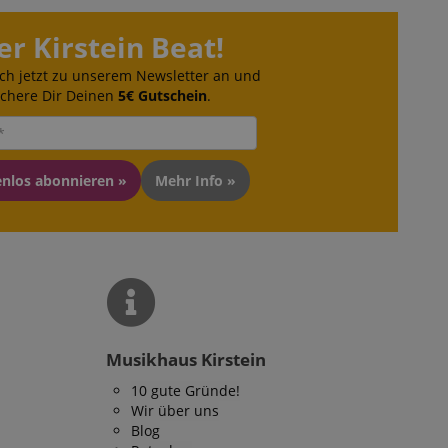
er Kirstein Beat!
 Diese Cookies können
ch jetzt zu unserem Newsletter an und
ichere Dir Deinen
5€ Gutschein
.
enlos abonnieren »
Mehr Info »
 end user (what
).
Musikhaus Kirstein
10 gute Gründe!
Wir über uns
Blog