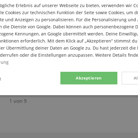
gliche Erlebnis auf unserer Webseite zu bieten, verwenden wir C
le Cookies zur technischen Funktion der Seite sowie Cookies, um d
n Belgien geboren und verstarb im Alter von knapp 80 Jah
e und Anzeigen zu personalisieren. Für die Personalisierung und
ler und eröffnete 1835 in Brüssel eine Instrumentenbauwe
m die Dienste von Google. Dabei können auch personenbezogene D
e und Gesang am Brüsseler Konservatorium. Er war ein he
zogene Kennungen, an Google übermittelt werden. Deine Einwilligun
olphe Sax die heutige, moderne Form der Bassklarinette, di
nktionen erforderlich. Mit dem Klick auf „Akzeptieren“ stimmst 
er als völlig neues Instrument zunächst das Bass-, später 
er Übermittlung deiner Daten an Google zu. Du hast jederzeit die 
iderrufen oder die Einstellungen anzupassen. Weitere Details find
Sax eine neue Gestalt, so zum Beispiel Trompeten, Hör
rung
ida-Trompeten
. Trotz seiner Berühmtheit starb Sax verar
n
Akzeptieren
A
stik
Marketing
Funk
1
von
9