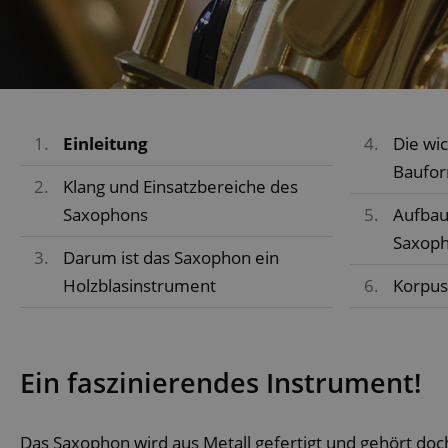
1.
Einleitung
4.
Die wi
Baufo
2.
Klang und Einsatzbereiche des
Saxophons
5.
Aufbau
Saxop
3.
Darum ist das Saxophon ein
Holzblasinstrument
6.
Korpus
Ein faszinierendes Instrument!
Das Saxophon wird aus Metall gefertigt und gehört doch