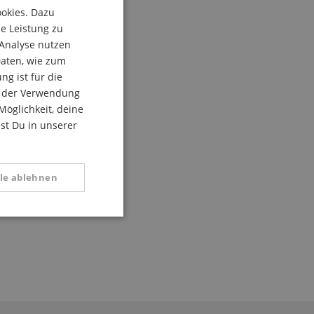
ookies. Dazu
ENGLISH
ie Leistung zu
ren in Paris.
GERMAN
 Analyse nutzen
rkstatt.
DUTCH
aten, wie zum
rvorragender
g ist für die
FRENCH
e er 1838
du der Verwendung
ITALIAN
das
Möglichkeit, deine
est Du in unserer
nern, Tuben.
SPANISH
mt.
lle ablehnen
tional