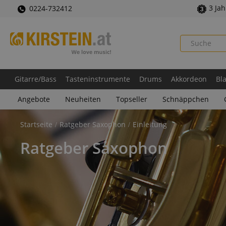
3 Ja
0224-732412
Gitarre/Bass
Tasteninstrumente
Drums
Akkordeon
Bl
Angebote
Neuheiten
Topseller
Schnäppchen
Startseite
Ratgeber Saxophon
Einleitung
Ratgeber Saxophon