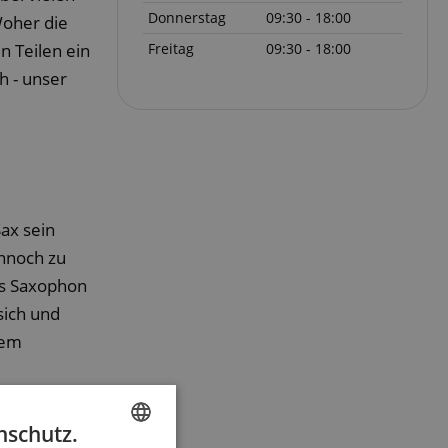
Donnerstag
09:30 - 18:00
Woher die
 Teilen ein
Freitag
09:30 - 18:00
h - unser
ax sein
ennoch zu
as Saxophon
sich und
dem
nschutz.