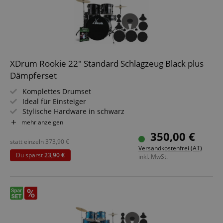
XDrum Rookie 22" Standard Schlagzeug Black plus
Dämpferset
Komplettes Drumset
Ideal für Einsteiger
Stylische Hardware in schwarz
Inkl. Drumsticks 5B, detaillierte Aufbauanleitung und
mehr anzeigen
Schlagzeugschule
350,00 €
PLUS Dämpferset
statt einzeln
373,90
€
Versandkostenfrei (AT)
Du sparst
23,90 €
inkl. MwSt.