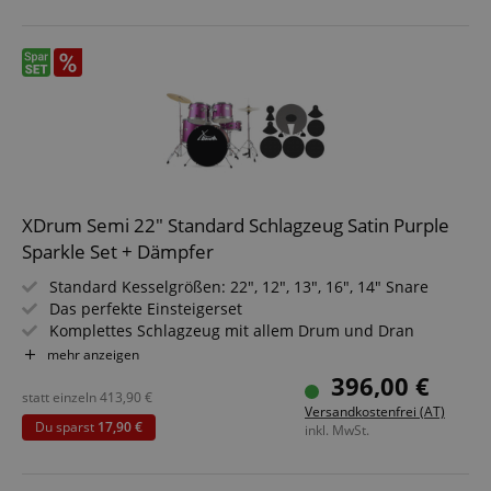
XDrum Semi 22" Standard Schlagzeug Satin Purple
Sparkle Set + Dämpfer
Standard Kesselgrößen: 22", 12", 13", 16", 14" Snare
Das perfekte Einsteigerset
Komplettes Schlagzeug mit allem Drum und Dran
Höhenverstellbarer Hocker
mehr anzeigen
Inkl. Drumsticks, Aufbauanleitung und Schlagzeugschule
396,00 €
Sparset mit komplettem Dämpferset
statt einzeln
413,90
€
Versandkostenfrei (AT)
Du sparst
17,90 €
inkl. MwSt.