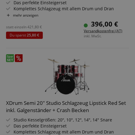
Statistik-Cookies werden verwendet, um zu sehen,
Das perfekte Einsteigerset
wie Besucher die Website nutzen, z.B. Analyse-
Komplettes Schlagzeug mit allem Drum und Dran
Cookies. Diese Cookies können nicht verwendet
Höhenverstellbarer Hocker
mehr anzeigen
werden, um einen bestimmten Besucher direkt zu
Inkl. Drumsticks, Aufbauanleitung und Schlagzeugschule
identifizieren.
396,00 €
Sparset inkl. Galgenbeckenständer + Crash Becken
statt einzeln
421,80
€
Versandkostenfrei (AT)
Du sparst
25,80 €
inkl. MwSt.
Anbieter /
Cookie
Laufzeit
Beschreibung
Domain
zoovu-
www.kirstein.at
1
Enables
vid-
Stunde
remembering
91347
59
the state of
Minuten
zoovu
assistant for
a given end
user (what
XDrum Semi 20" Studio Schlagzeug Lipstick Red Set
answers were
inkl. Galgenständer + Crash Becken
clicked, on
which page
he was the
Studio Kesselgrößen: 20", 10", 12", 14", 14" Snare
last time,
Das perfekte Einsteigerset
etc.).
Google-
Komplettes Schlagzeug mit allem Drum und Dran
Datenschutzerklärung