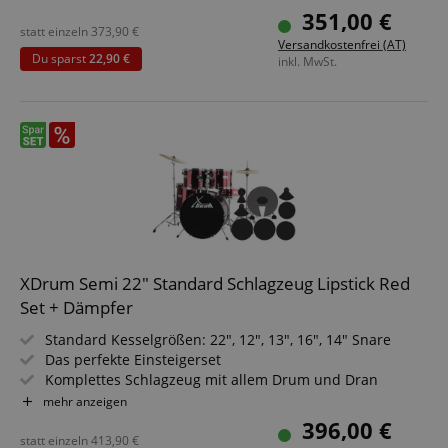
Schlagzeugschule
351,00 €
PLUS Dämpferset
statt einzeln
373,90
€
Versandkostenfrei (AT)
Du sparst
22,90 €
inkl. MwSt.
XDrum Semi 22" Standard Schlagzeug Lipstick Red
Set + Dämpfer
Standard Kesselgrößen: 22", 12", 13", 16", 14" Snare
Das perfekte Einsteigerset
Komplettes Schlagzeug mit allem Drum und Dran
Höhenverstellbarer Hocker
mehr anzeigen
Inkl. Drumsticks, Aufbauanleitung und Schlagzeugschule
396,00 €
Sparset mit komplettem Dämpferset
statt einzeln
413,90
€