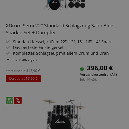
XDrum Semi 22" Standard Schlagzeug Satin Blue
Sparkle Set + Dämpfer
Standard Kesselgrößen: 22", 12", 13", 16", 14" Snare
Das perfekte Einsteigerset
Komplettes Schlagzeug mit allem Drum und Dran
Höhenverstellbarer Hocker
mehr anzeigen
Inkl. Drumsticks, Aufbauanleitung und Schlagzeugschule
396,00 €
Sparset mit komplettem Dämpferset
statt einzeln
413,90
€
Versandkostenfrei (AT)
Du sparst
17,90 €
inkl. MwSt.