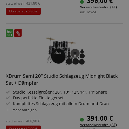
396,00 €
Sparset inkl. Galgenbeckenständer + Crash Becken
statt einzeln
421,80
€
Versandkostenfrei (AT)
Du sparst
25,80 €
inkl. MwSt.
XDrum Semi 20" Studio Schlagzeug Midnight Black
Set + Dämpfer
Studio Kesselgrößen: 20", 10", 12", 14", 14" Snare
Das perfekte Einsteigerset
Komplettes Schlagzeug mit allem Drum und Dran
Höhenverstellbarer Hocker
mehr anzeigen
Inkl. Drumsticks, Aufbauanleitung und Schlagzeugschule
391,00 €
Sparset mit komplettem Dämpferset
statt einzeln
408,90
€
Versandkostenfrei (AT)
Du sparst
17,90 €