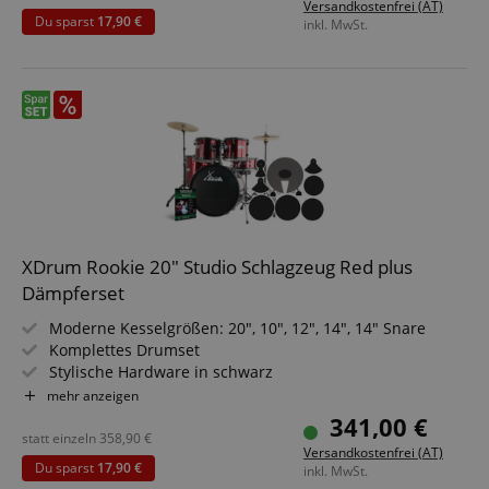
Versandkostenfrei (AT)
Du sparst
17,90 €
inkl. MwSt.
XDrum Rookie 20" Studio Schlagzeug Red plus
Dämpferset
Moderne Kesselgrößen: 20", 10", 12", 14", 14" Snare
Komplettes Drumset
Stylische Hardware in schwarz
Inkl. Drumsticks 5B, detaillierte Aufbauanleitung und
mehr anzeigen
Schlagzeugschule
341,00 €
PLUS Dämpferset
statt einzeln
358,90
€
Versandkostenfrei (AT)
Du sparst
17,90 €
inkl. MwSt.