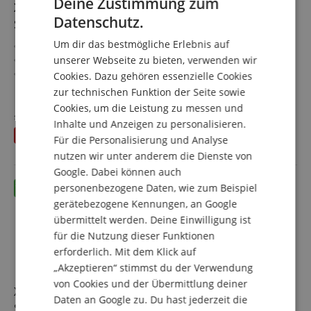
Deine Zustimmung zum
XDrum Semi 22" Standard Schlagzeug Satin Purple
ENGLISH
Datenschutz.
Sparkle Set inkl. Galgenständer + Crash Becken
GERMAN
Um dir das bestmögliche Erlebnis auf
Standard Kesselgrößen: 22", 12", 13", 16", 14" Snare
DUTCH
Das perfekte Einsteigerset
unserer Webseite zu bieten, verwenden wir
Komplettes Schlagzeug mit allem Drum und Dran
Cookies. Dazu gehören essenzielle Cookies
FRENCH
Höhenverstellbarer Hocker
mehr anzeigen
zur technischen Funktion der Seite sowie
ITALIAN
Inkl. Drumsticks, Aufbauanleitung und Schlagzeugschule
406,00 €
Cookies, um die Leistung zu messen und
Sparset inkl. Galgenbeckenständer + Crash Becken
statt einzeln
421,80
€
Inhalte und Anzeigen zu personalisieren.
SPANISH
Versandkostenfrei (AT)
Du sparst
15,80 €
inkl. MwSt.
Für die Personalisierung und Analyse
nutzen wir unter anderem die Dienste von
Google. Dabei können auch
personenbezogene Daten, wie zum Beispiel
gerätebezogene Kennungen, an Google
übermittelt werden. Deine Einwilligung ist
für die Nutzung dieser Funktionen
erforderlich. Mit dem Klick auf
„Akzeptieren“ stimmst du der Verwendung
von Cookies und der Übermittlung deiner
XDrum Semi 22" Standard Schlagzeug Satin Blue
Daten an Google zu. Du hast jederzeit die
Sparkle Set inkl. Galgenständer + Crash Becken