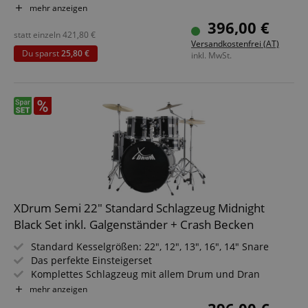
Höhenverstellbarer Hocker
mehr anzeigen
Inkl. Drumsticks, Aufbauanleitung und Schlagzeugschule
396,00 €
Sparset inkl. Galgenbeckenständer + Crash Becken
statt einzeln
421,80
€
Versandkostenfrei (AT)
Du sparst
25,80 €
inkl. MwSt.
XDrum Semi 22" Standard Schlagzeug Midnight
Black Set inkl. Galgenständer + Crash Becken
Standard Kesselgrößen: 22", 12", 13", 16", 14" Snare
Das perfekte Einsteigerset
Komplettes Schlagzeug mit allem Drum und Dran
Höhenverstellbarer Hocker
mehr anzeigen
Inkl. Drumsticks, Aufbauanleitung und Schlagzeugschule