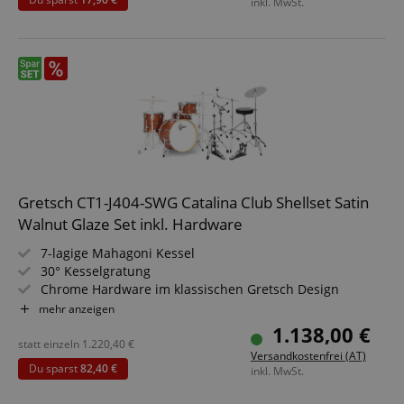
inkl. MwSt.
Gretsch CT1-J404-SWG Catalina Club Shellset Satin
Walnut Glaze Set inkl. Hardware
7-lagige Mahagoni Kessel
30° Kesselgratung
Chrome Hardware im klassischen Gretsch Design
Mini GTS 2-Punkt Tomaufhängung
mehr anzeigen
Kesselsatz ohne Becken
1.138,00 €
Inkl. Einzeltomhalter
statt einzeln
1.220,40
€
Versandkostenfrei (AT)
Finish: Satin Walnut Glaze
Du sparst
82,40 €
inkl. MwSt.
Inkl. XDrum Hardwaresatz