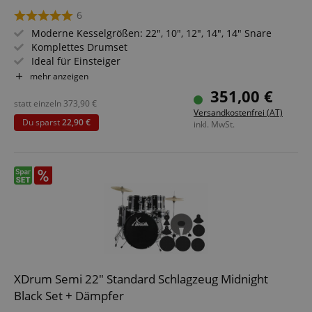
6
Moderne Kesselgrößen: 22", 10", 12", 14", 14" Snare
Komplettes Drumset
Ideal für Einsteiger
Stylische Hardware in schwarz
mehr anzeigen
Inkl. Drumsticks 5B, detaillierte Aufbauanleitung und
351,00 €
Schlagzeugschule
statt einzeln
373,90
€
Versandkostenfrei (AT)
PLUS Dämpferset
Du sparst
22,90 €
inkl. MwSt.
XDrum Semi 22" Standard Schlagzeug Midnight
Black Set + Dämpfer