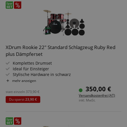
XDrum Rookie 22" Standard Schlagzeug Ruby Red
plus Dämpferset
Komplettes Drumset
Ideal für Einsteiger
Stylische Hardware in schwarz
Inkl. Drumsticks 5B, detaillierte Aufbauanleitung und
mehr anzeigen
Schlagzeugschule
350,00 €
PLUS Dämpferset
statt einzeln
373,90
€
Versandkostenfrei (AT)
Du sparst
23,90 €
inkl. MwSt.