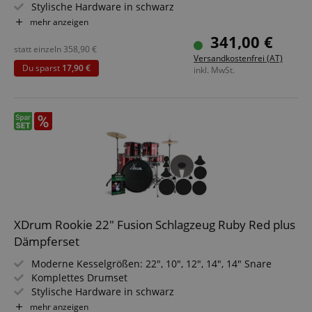
Stylische Hardware in schwarz
Inkl. Drumsticks 5B, detaillierte Aufbauanleitung und
mehr anzeigen
Schlagzeugschule
341,00 €
PLUS Dämpferset
statt einzeln
358,90
€
Versandkostenfrei (AT)
Du sparst
17,90 €
inkl. MwSt.
XDrum Rookie 22" Fusion Schlagzeug Ruby Red plus
Dämpferset
Moderne Kesselgrößen: 22", 10", 12", 14", 14" Snare
Komplettes Drumset
Stylische Hardware in schwarz
Inkl. Drumsticks 5B, detaillierte Aufbauanleitung und
mehr anzeigen