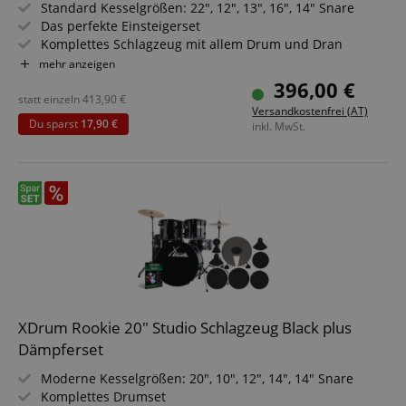
Standard Kesselgrößen: 22", 12", 13", 16", 14" Snare
Das perfekte Einsteigerset
Komplettes Schlagzeug mit allem Drum und Dran
Höhenverstellbarer Hocker
mehr anzeigen
Inkl. Drumsticks, Aufbauanleitung und Schlagzeugschule
396,00 €
Sparset mit komplettem Dämpferset
statt einzeln
413,90
€
Versandkostenfrei (AT)
Du sparst
17,90 €
inkl. MwSt.
XDrum Rookie 20" Studio Schlagzeug Black plus
Dämpferset
Moderne Kesselgrößen: 20", 10", 12", 14", 14" Snare
Komplettes Drumset