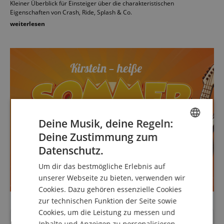
Kleiner Überblick für Einsteiger über die charakteristischen
Eigenschaften von Crash, Ride, Splash & Co.
weiterlesen
Deine Musik, deine Regeln:
Deine Zustimmung zum
ENGLISH
Datenschutz.
GERMAN
Um dir das bestmögliche Erlebnis auf
DUTCH
unserer Webseite zu bieten, verwenden wir
Cookies. Dazu gehören essenzielle Cookies
FRENCH
zur technischen Funktion der Seite sowie
ITALIAN
Cookies, um die Leistung zu messen und
Deine Ansprechpartner
Inhalte und Anzeigen zu personalisieren.
SPANISH