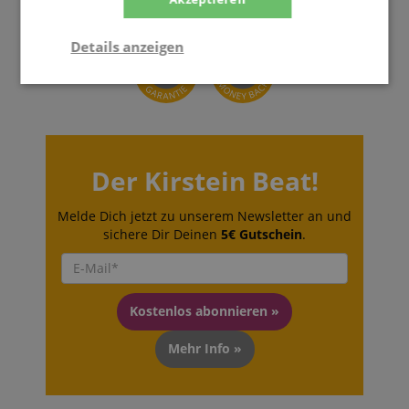
Details anzeigen
Statistik
Marketing
Funktional
Der Kirstein Beat!
Statistik
Marketing
Funktional
Melde Dich jetzt zu unserem Newsletter an und
sichere Dir Deinen
5€ Gutschein
.
Statistik-Cookies werden verwendet, um zu sehen,
wie Besucher die Website nutzen, z.B. Analyse-
Cookies. Diese Cookies können nicht verwendet
werden, um einen bestimmten Besucher direkt zu
identifizieren.
Kostenlos abonnieren »
Mehr Info »