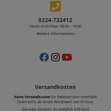
Anbieter /
Cookie
Laufzeit
Beschreibung
Domain
zoovu-
www.kirstein.at
1
Enables
0224-732412
vid-
Stunde
remembering
91347
59
the state of
Heute erreichbar: 09:30 - 18:00
Minuten
zoovu
assistant for
Weitere Informationen
a given end
user (what
answers were
clicked, on
which page
he was the
last time,
etc.).
Google-
Datenschutzerklärung
Versandkosten
Keine Versandkosten
für Paketversand innerhalb
Österreichs ab einem Warenwert von 49 Euro.
Darunter bezahlst Du lediglich 4,99 Euro