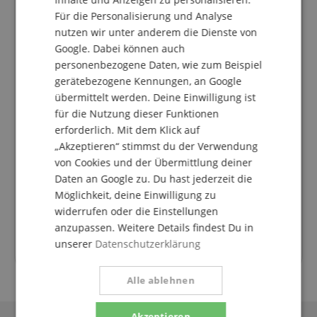
Für die Personalisierung und Analyse
Hotline aktuell nicht besetzt. Du erreichst uns
nutzen wir unter anderem die Dienste von
wieder am Montag den 10.08.2026 um 09:30 Uhr.
Google. Dabei können auch
drums@kirstein.de
personenbezogene Daten, wie zum Beispiel
gerätebezogene Kennungen, an Google
+49-8861-909494-3
übermittelt werden. Deine Einwilligung ist
für die Nutzung dieser Funktionen
Montag
09:30 - 18:00
erforderlich. Mit dem Klick auf
Dienstag
09:30 - 18:00
„Akzeptieren“ stimmst du der Verwendung
von Cookies und der Übermittlung deiner
Mittwoch
09:30 - 18:00
Daten an Google zu. Du hast jederzeit die
Donnerstag
09:30 - 18:00
Möglichkeit, deine Einwilligung zu
Freitag
09:30 - 18:00
widerrufen oder die Einstellungen
anzupassen. Weitere Details findest Du in
Samstag
geschlossen
unserer
Datenschutzerklärung
Alle ablehnen
Akzeptieren