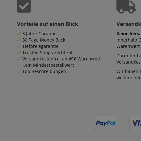
Anbieter
Cookie
Domain
zoovu-
www.kir
vid-
Vorteile auf einen Blick
Versand
91347
3 Jahre Garantie
Keine Vers
30 Tage Money Back
innerhalb 
Tiefpreisgarantie
Warenwert 
Trusted Shops Zertifikat
Darunter be
Versandkostenfrei ab 49€ Warenwert
Versandkost
Kein Mindestbestellwert
Top Beschreibungen
Wir haben 
weitere In