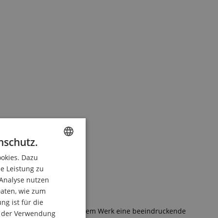
nschutz.
ookies. Dazu
ENGLISH
ie Leistung zu
GERMAN
 Analyse nutzen
DUTCH
aten, wie zum
ne!
g ist für die
FRENCH
und Tam Tams verleihen jedem Werk eine beeindruckende
du der Verwendung