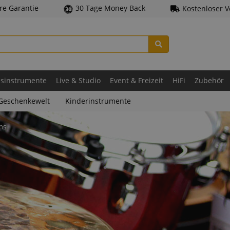
hre Garantie
30 Tage Money Back
Kostenloser 
asinstrumente
Live & Studio
Event & Freizeit
HiFi
Zubehör
Geschenkewelt
Kinderinstrumente
ms