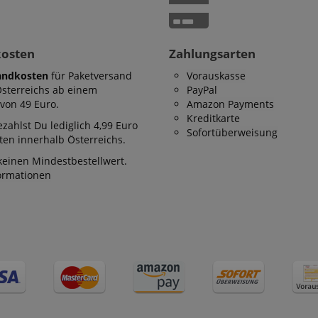
 /
Laufzeit
Beschreibung
stein.at
1 Stunde
Enables remembering the state of zoovu assistant for a given
59
answers were clicked, on which page he was the last time, etc.
kosten
Zahlungsarten
Minuten
andkosten
für Paketversand
Vorauskasse
Österreichs ab einem
PayPal
Google-Datenschutzerklärung
von 49 Euro.
Amazon Payments
Kreditkarte
zahlst Du lediglich 4,99 Euro
Sofortüberweisung
en innerhalb Österreichs.
keinen Mindestbestellwert.
formationen