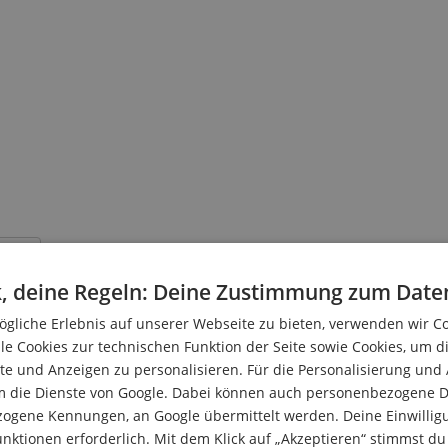
 Seite
, deine Regeln: Deine Zustimmung zum Date
nd Tam Tams
gliche Erlebnis auf unserer Webseite zu bieten, verwenden wir C
le Cookies zur technischen Funktion der Seite sowie Cookies, um d
e und Anzeigen zu personalisieren. Für die Personalisierung und
m die Dienste von Google. Dabei können auch personenbezogene D
Tam Tams - Klanggewalt für die große Büh
zogene Kennungen, an Google übermittelt werden. Deine Einwilligun
er, in der Filmmusik oder bei modernen Kompositionen - Gongs 
nktionen erforderlich. Mit dem Klick auf „Akzeptieren“ stimmst 