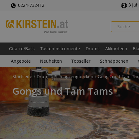
3 Ja
0224-732412
Gitarre/Bass
Tasteninstrumente
Drums
Akkordeon
Bl
Angebote
Neuheiten
Topseller
Schnäppchen
Startseite
Drums
Schlagzeugbecken
Gongs und Tam Ta
Gongs und Tam Tams