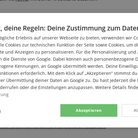
, deine Regeln: Deine Zustimmung zum Date
ezahlen mit Klarna
gliche Erlebnis auf unserer Webseite zu bieten, verwenden wir C
le Cookies zur technischen Funktion der Seite sowie Cookies, um d
e und Anzeigen zu personalisieren. Für die Personalisierung und
erweisung
m die Dienste von Google. Dabei können auch personenbezogene D
 Klarna Sofortüberweisung bezahlst, kannst du ganz einfach, schn
zogene Kennungen, an Google übermittelt werden. Deine Einwilligun
egistrierung, einfach smoooth.
nktionen erforderlich. Mit dem Klick auf „Akzeptieren“ stimmst 
t
er Übermittlung deiner Daten an Google zu. Du hast jederzeit die 
iderrufen oder die Einstellungen anzupassen. Weitere Details find
ne Bestellungen ganz einfach per Lastschrift - gib einfach deine 
rung
konto. All deine Einkäufe kannst du jederzeit in der Klarna App
inkäufe per 1-Klick.
nformationen
n
Akzeptieren
A
ormationen zu der Zahlungsart "Sofort bezahlen" findest Du hier:
.klarna.com/de/kundenservice/csc/sofort-bezahlen/
stik
Marketing
Funk