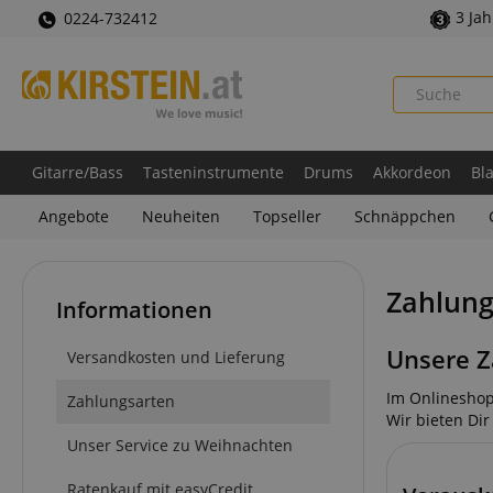
3 Ja
0224-732412
Gitarre/Bass
Tasteninstrumente
Drums
Akkordeon
Bl
Angebote
Neuheiten
Topseller
Schnäppchen
Zahlung
Informationen
Unsere Z
Versandkosten und Lieferung
Im Onlineshop
Zahlungsarten
Wir bieten Di
Unser Service zu Weihnachten
Ratenkauf mit easyCredit