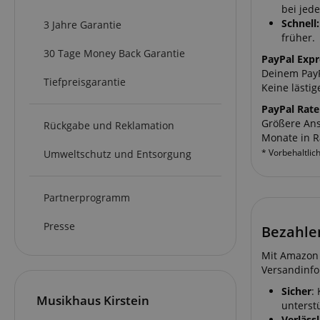
bei jed
Schnell:
3 Jahre Garantie
früher.
30 Tage Money Back Garantie
PayPal Exp
Deinem PayPa
Tiefpreisgarantie
Keine lästi
PayPal Rat
Größere Ans
Rückgabe und Reklamation
Monate in R
* Vorbehaltlic
Umweltschutz und Entsorgung
Partnerprogramm
Presse
Bezahle
Mit Amazon 
Versandinfo
Sicher
:
Musikhaus Kirstein
unterst
Verlässl