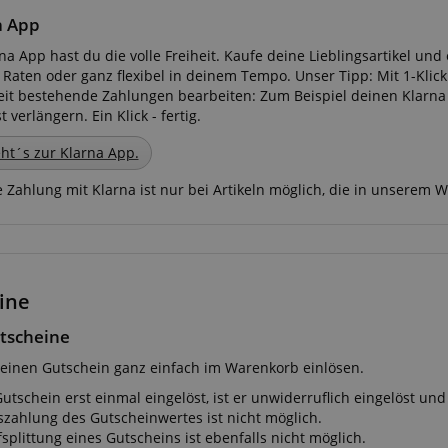
a App
na App hast du die volle Freiheit. Kaufe deine Lieblingsartikel und
n Raten oder ganz flexibel in deinem Tempo. Unser Tipp: Mit 1-Kl
eit bestehende Zahlungen bearbeiten: Zum Beispiel deinen Klarn
Statistik
Marketing
Funktional
 verlängern. Ein Klick - fertig.
rden verwendet, um zu sehen, wie Besucher die Website nutzen, z.B. Analyse-Cookies.
ht´s zur Klarna App.
en, um einen bestimmten Besucher direkt zu identifizieren.
 Zahlung mit Klarna ist nur bei Artikeln möglich, die in unserem
 /
Laufzeit
Beschreibung
ine
stein.at
1 Stunde
Enables remembering the state of zoovu assistant for a given
59
answers were clicked, on which page he was the last time, etc.
Minuten
tscheine
einen Gutschein ganz einfach im Warenkorb einlösen.
Google-Datenschutzerklärung
Gutschein erst einmal eingelöst, ist er unwiderruflich eingelöst un
szahlung des Gutscheinwertes ist nicht möglich.
splittung eines Gutscheins ist ebenfalls nicht möglich.