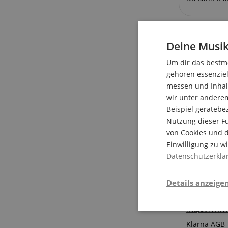
Deine Musik
Sofort b
Um dir das bestmö
Über Klarna
gehören essenziel
messen und Inhalt
Sofortüb
wir unter andere
Wenn du mit
Beispiel gerätebe
ganz ohne R
Nutzung dieser Fu
Lastschrif
von Cookies und d
Einwilligung zu w
Bezahle dei
Datenschutzerklä
deinem Bank
easy deine E
Weitere I
Details anzeige
Weitere Inf
https://www
Stati
Klarna AGB