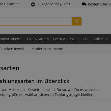
hre Garantie
30 Tage Money Back
Kostenloser 
asinstrumente
Live & Studio
Event & Freizeit
HiFi
Zubehör
Geschenkewelt
Kinderinstrumente
sarten
ahlungsarten im Überblick
 von Musikhaus Kirstein bezahlst Du so, wie Du es wünschst!
r eine große Auswahl an sicheren Zahlungsmöglichkeiten: