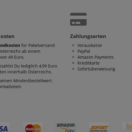
kosten
Zahlungsarten
andkosten
für Paketversand
Vorauskasse
Österreichs ab einem
PayPal
von 49 Euro.
Amazon Payments
Kreditkarte
zahlst Du lediglich 4,99 Euro
Sofortüberweisung
en innerhalb Österreichs.
keinen Mindestbestellwert.
formationen