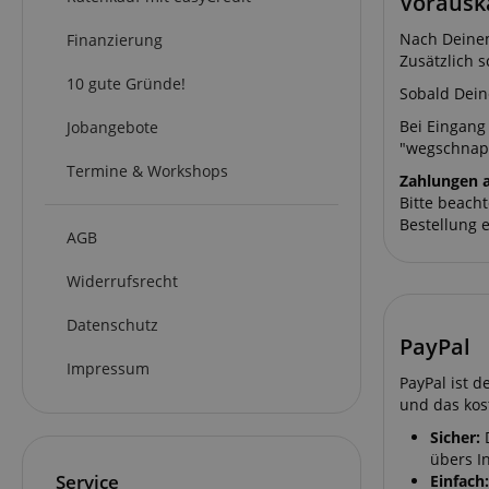
Vorausk
Nach Deinem
Finanzierung
Zusätzlich s
10 gute Gründe!
Sobald Dein
Bei Eingang
Jobangebote
"wegschnap
Termine & Workshops
Zahlungen 
Bitte beach
Bestellung 
AGB
Widerrufsrecht
Datenschutz
PayPal
Impressum
PayPal ist 
und das kos
Sicher:
D
übers I
Service
Einfach: