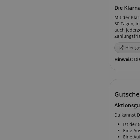
Die Klarn
Mit der Klar
30 Tagen, i
auch jederz
Zahlungsfrist
Statistik-Cookies we
Hier ge
nicht verwendet werd
Hinweis:
Die
Anbieter
Cookie
Domain
Gutsche
zoovu-
www.kir
vid-
91347
Aktionsgu
Du kannst D
Ist der 
Eine Au
Eine Auf