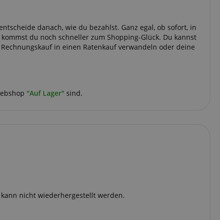
 entscheide danach, wie du bezahlst. Ganz egal, ob sofort, in
ick kommst du noch schneller zum Shopping-Glück. Du kannst
a Rechnungskauf in einen Ratenkauf verwandeln oder deine
 Diese Cookies können
 Webshop
"Auf Lager"
sind.
 end user (what
).
d kann nicht wiederhergestellt werden.