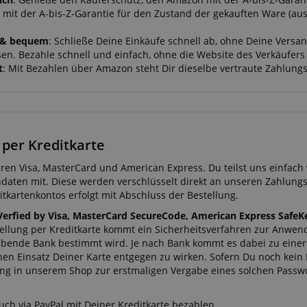
mit der A-bis-Z-Garantie für den Zustand der gekauften Ware (a
l & bequem
: Schließe Deine Einkäufe schnell ab, ohne Deine Vers
en. Bezahle schnell und einfach, ohne die Website des Verkäufers 
t
: Mit Bezahlen über Amazon steht Dir dieselbe vertraute Zahlu
per Kreditkarte
eren Visa, MasterCard und American Express. Du teilst uns einfac
ndaten mit. Diese werden verschlüsselt direkt an unseren Zahlungs
tkartenkontos erfolgt mit Abschluss der Bestellung.
Verfied by Visa, MasterCard SecureCode, American Express SafeK
tellung per Kreditkarte kommt ein Sicherheitsverfahren zur Anwe
bende Bank bestimmt wird. Je nach Bank kommt es dabei zu eine
hen Einsatz Deiner Karte entgegen zu wirken. Sofern Du noch kein
ung in unserem Shop zur erstmaligen Vergabe eines solchen Passwor
uch via
PayPal
mit Deiner Kreditkarte bezahlen.