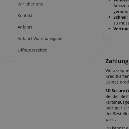
Wir über uns
Amazon 
gerade.
Kontakt
Schnel
zu müss
Anfahrt
Vertrau
Anfahrt Warenausgabe
Öffnungszeiten
Zahlung 
Wir akzepti
Kreditkarte
Deines Kredi
3D Secure (
Bei der Bes
kartenausge
betrügerisc
der Bestell
wirst.
Du kannst a