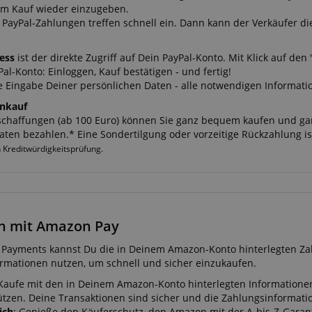
em Kauf wieder einzugeben.
PayPal-Zahlungen treffen schnell ein. Dann kann der Verkäufer die
ress
ist der direkte Zugriff auf Dein PayPal-Konto. Mit Klick auf de
l-Konto: Einloggen, Kauf bestätigen - und fertig!
ge Eingabe Deiner persönlichen Daten - alle notwendigen Informa
enkauf
chaffungen (ab 100 Euro) können Sie ganz bequem kaufen und ganz 
aten bezahlen.* Eine Sondertilgung oder vorzeitige Rückzahlung is
h Kreditwürdigkeitsprüfung.
n mit Amazon Pay
Payments kannst Du die in Deinem Amazon-Konto hinterlegten Za
rmationen nutzen, um schnell und sicher einzukaufen.
 Kaufe mit den in Deinem Amazon-Konto hinterlegten Informationen
ützen. Deine Transaktionen sind sicher und die Zahlungsinformati
ich
: Genieße den Käuferschutz, den Amazon mit der A-bis-Z-Garan