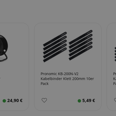
 /
Laufzeit
Beschreibung
stein.at
1 Stunde
Enables remembering the state of zoovu assistant for a given
59
answers were clicked, on which page he was the last time, etc.
Minuten
Google-Datenschutzerklärung
Pronomic KB-200N-V2
P
r
Kabelbinder Klett 200mm 10er
K
Pack
P
24,90
€
5,49
€