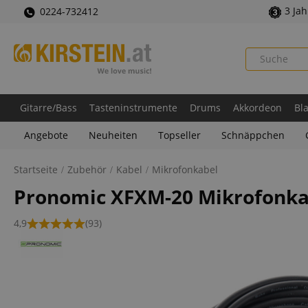
3 Ja
0224-732412
Gitarre/Bass
Tasteninstrumente
Drums
Akkordeon
Bl
Angebote
Neuheiten
Topseller
Schnäppchen
Startseite
Zubehör
Kabel
Mikrofonkabel
Pronomic XFXM-20 Mikrofonka
4,9
(93)