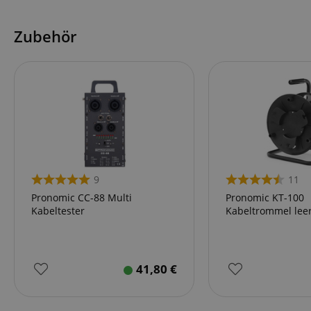
Anbieter
Cookie
Domain
Zubehör
zoovu-
www.kir
vid-
91347
9
11
Pronomic CC-88 Multi
Pronomic KT-100
Kabeltester
Kabeltrommel lee
41,80
€