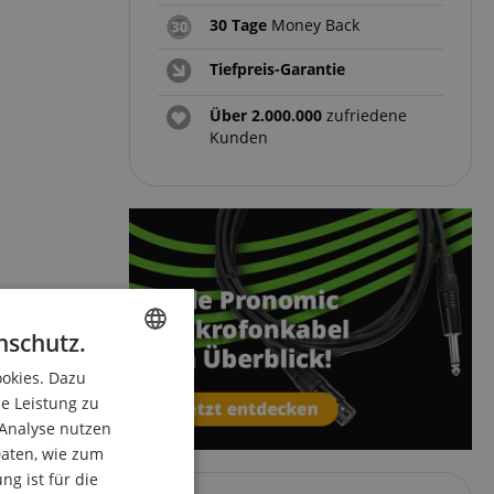
30 Tage
Money Back
Tiefpreis-Garantie
Über 2.000.000
zufriedene
Kunden
nschutz.
ookies. Dazu
ENGLISH
ie Leistung zu
GERMAN
 Analyse nutzen
DUTCH
aten, wie zum
g ist für die
FRENCH