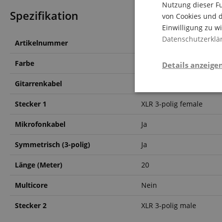
Nutzung dieser Fu
Spezifikation
von Cookies und d
Einwilligung zu w
Datenschutzerklä
Artikelnummer
00026592
Farbe
Schwarz
Details anzeige
Gitarrenkabel
Nein
Stati
Stecker 1
XLR 3-polig female
Mikrofonkabel
Ja
Symmetrisch (3-polig)
Ja
Länge (Meter)
20
Statistik-Cookies we
Multicore
Nein
nicht verwendet werd
Stecker 2
XLR 3-polig male