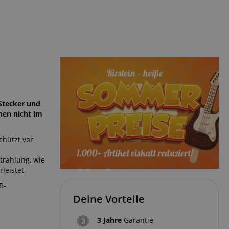
Stecker und
nen nicht im
chützt vor
trahlung, wie
leistet.
R-
Deine Vorteile
3 Jahre
Garantie