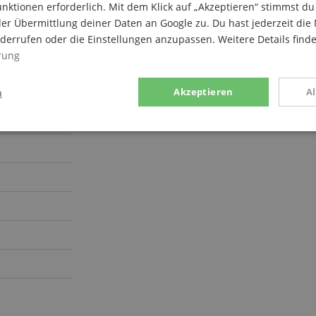
nktionen erforderlich. Mit dem Klick auf „Akzeptieren“ stimmst 
er Übermittlung deiner Daten an Google zu. Du hast jederzeit die 
iderrufen oder die Einstellungen anzupassen. Weitere Details find
rung
n
Akzeptieren
A
stik
Marketing
Funk
Statistik
Marketing
Funktional
rden verwendet, um zu sehen, wie Besucher die Website nutzen, z.B. Analyse-Cookies.
en, um einen bestimmten Besucher direkt zu identifizieren.