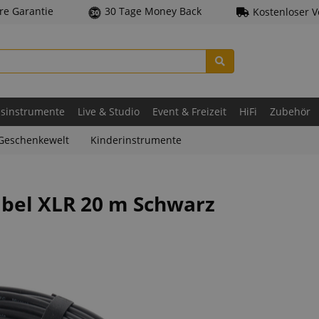
hre Garantie
30 Tage Money Back
Kostenloser 
asinstrumente
Live & Studio
Event & Freizeit
HiFi
Zubehör
Geschenkewelt
Kinderinstrumente
bel XLR 20 m Schwarz