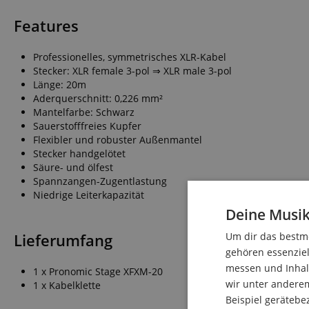
Features
Professionelles, symmetrisches XLR-Kabel
Stecker: XLR female 3-pol ⇒ XLR male 3-pol
Länge: 20m
Aderquerschnitt: 0,226 mm²
Mantelfarbe: Schwarz
Sauerstofffreies Kupfer
Flexibler und robuster Außenmantel
Stecker handgelötet
Säure- und ölfest
Spannzangen-Zugentlastung
Niedrige Leiterkapazität
Deine Musik
Lieferumfang
Um dir das bestmö
gehören essenziel
messen und Inhalt
1 x Pronomic Stage XFXM-20
wir unter andere
1 x Kabelklette
Beispiel gerätebe