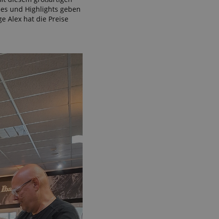
ies und Highlights geben
e Alex hat die Preise
 end user (what
).