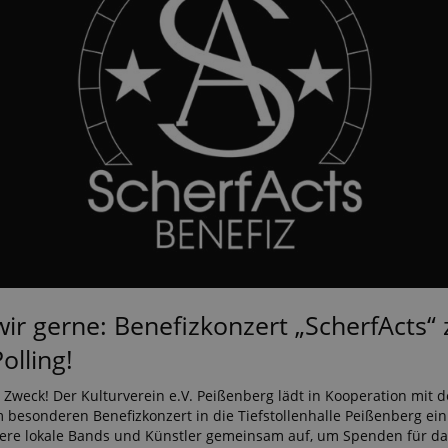
ir gerne: Benefizkonzert „ScherfActs“
olling!
 Zweck! Der Kulturverein e.V. Peißenberg lädt in Kooperation mit
m besonderen Benefizkonzert in die Tiefstollenhalle Peißenberg ein
rere lokale Bands und Künstler gemeinsam auf, um Spenden für d