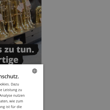
nschutz.
ookies. Dazu
ENGLISH
ie Leistung zu
GERMAN
 Analyse nutzen
DUTCH
aten, wie zum
g ist für die
FRENCH