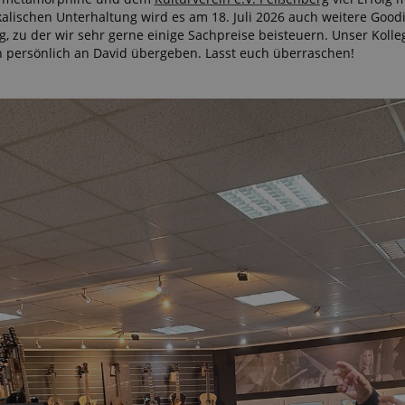
alischen Unterhaltung wird es am 18. Juli 2026 auch weitere Good
 /
Laufzeit
Beschreibung
g, zu der wir sehr gerne einige Sachpreise beisteuern. Unser Kolleg
n persönlich an David übergeben. Lasst euch überraschen!
stein.at
1 Stunde
Enables remembering the state of zoovu assistant for a given
59
answers were clicked, on which page he was the last time, etc.
Minuten
Google-Datenschutzerklärung