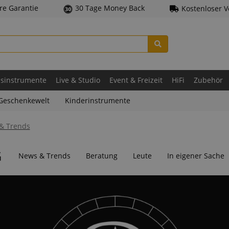
hre Garantie
30 Tage Money Back
Kostenloser 
asinstrumente
Live & Studio
Event & Freizeit
HiFi
Zubehör
Geschenkewelt
Kinderinstrumente
& Trends
G
News & Trends
Beratung
Leute
In eigener Sache