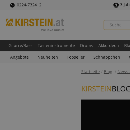
3 Ja
0224-732412
Gitarre/Bass
Tasteninstrumente
Drums
Akkordeon
Bl
Angebote
Neuheiten
Topseller
Schnäppchen
Startseite
Blog
News 
KIRSTEIN
BLO