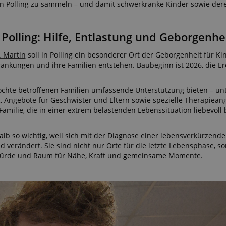
in Polling zu sammeln – und damit schwerkranke Kinder sowie der
 Polling: Hilfe, Entlastung und Geborgenhe
. Martin
soll in Polling ein besonderer Ort der Geborgenheit für Ki
nkungen und ihre Familien entstehen. Baubeginn ist 2026, die Erö
öchte betroffenen Familien umfassende Unterstützung bieten – u
, Angebote für Geschwister und Eltern sowie spezielle Therapiean
amilie, die in einer extrem belastenden Lebenssituation liebevoll 
lb so wichtig, weil sich mit der Diagnose einer lebensverkürzende
d verändert. Sie sind nicht nur Orte für die letzte Lebensphase, 
 Würde und Raum für Nähe, Kraft und gemeinsame Momente.