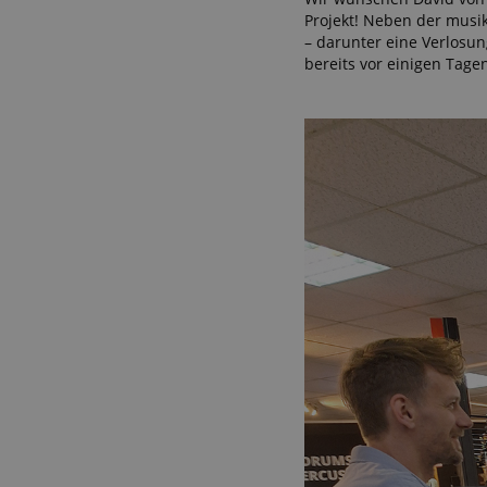
Projekt! Neben der musik
Anbieter
Cookie
– darunter eine Verlosun
Domain
bereits vor einigen Tage
zoovu-
www.kir
vid-
91347