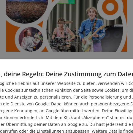
BR Pop Radar: Gig beim Heimatsound-
Festival 2025 plus 2.000-Euro-
, deine Regeln: Deine Zustimmung zum Date
Gutschein von Kirstein zu gewinnen!
gliche Erlebnis auf unserer Webseite zu bieten, verwenden wir C
31. März 2025
le Cookies zur technischen Funktion der Seite sowie Cookies, um d
Einmal im Leben die kolossale Chance bekommen, beim
e und Anzeigen zu personalisieren. Für die Personalisierung und
stets völlig ausverkauften Heimatsound-Festival im
Oberammergauer Passionstheater den zündenden
m die Dienste von Google. Dabei können auch personenbezogene D
Eröffnungsgig zu liefern? Zusätzlich zu diesem
zogene Kennungen, an Google übermittelt werden. Deine Einwilligun
unbezahlbaren Fame auch noch einen guten Batzen Geld
nktionen erforderlich. Mit dem Klick auf „Akzeptieren“ stimmst 
für die Anschaffung von Bandequipment erhalten? – Nicht
er Übermittlung deiner Daten an Google zu. Du hast jederzeit die 
träumen, sondern handeln! Bewerbt Euch jetzt und noch bis
zum 28. April 2025 beim BR Pop […]
iderrufen oder die Einstellungen anzupassen. Weitere Details find