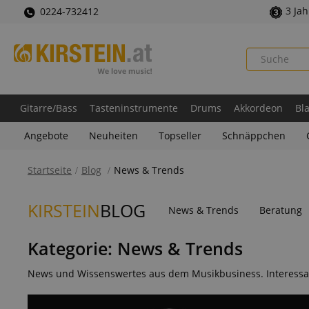
3 Ja
0224-732412
Gitarre/Bass
Tasteninstrumente
Drums
Akkordeon
Bl
Angebote
Neuheiten
Topseller
Schnäppchen
Startseite
Blog
News & Trends
KIRSTEIN
BLOG
News & Trends
Beratung
Kategorie:
News & Trends
News und Wissenswertes aus dem Musikbusiness. Interessa