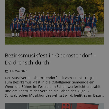
Bezirksmusikfest in Oberostendorf –
Da drehsch durch!
11. Mai 2026
Der Musikverein Oberostendorf lädt vom 11. bis 15. Juni
zum Bezirksmusikfest in die Ostallgäuer Gemeinde ein.
Wenn die Bühne im Festzelt im Scheinwerferlicht erstrahlt
und am Zentrum der Vereine die Fahne des Allgäu-
Schwäbischen Musikbundes gehisst wird, heißt es im Bezirk
5 Kaufbeuren wieder: Alles Gute zum Musikfest! Wir als
größtes Musikhaus der Region sind stolz, […]