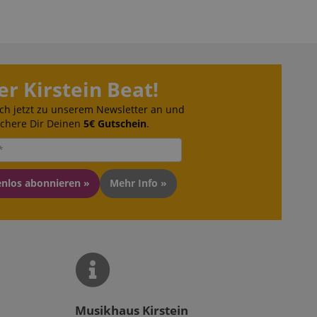
 end user (what
).
er Kirstein Beat!
ch jetzt zu unserem Newsletter an und
ichere Dir Deinen
5€ Gutschein
.
enlos abonnieren »
Mehr Info »
Musikhaus Kirstein