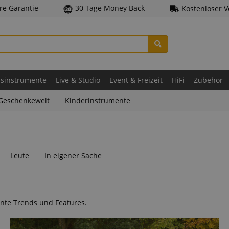
hre Garantie
30 Tage Money Back
Kostenloser 
asinstrumente
Live & Studio
Event & Freizeit
HiFi
Zubehör
Geschenkewelt
Kinderinstrumente
Leute
In eigener Sache
nte Trends und Features.