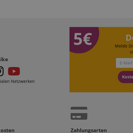
stein.at
1 Stunde
Enables remembering the state of zoovu assistant for a given
59
answers were clicked, on which page he was the last time, etc.
Minuten
Google-Datenschutzerklärung
D
Melde Di
s
Like
Kost
zialen Netzwerken
kosten
Zahlungsarten