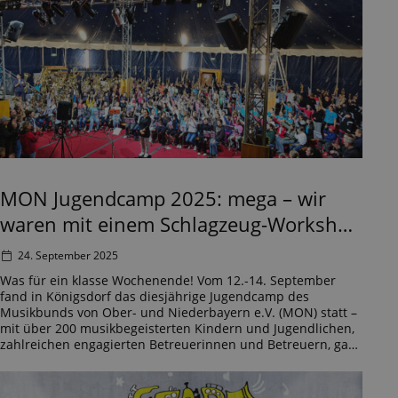
MON Jugendcamp 2025: mega – wir
waren mit einem Schlagzeug-Workshop
dabei!
24. September 2025
Was für ein klasse Wochenende! Vom 12.-14. September
fand in Königsdorf das diesjährige Jugendcamp des
Musikbunds von Ober- und Niederbayern e.V. (MON) statt –
mit über 200 musikbegeisterten Kindern und Jugendlichen,
zahlreichen engagierten Betreuerinnen und Betreuern, ganz
viel Spaß, einem unglaublich tollen Programm und natürlich
jeder Menge Musik. Da waren zum Beispiel das Konzert der
[…]