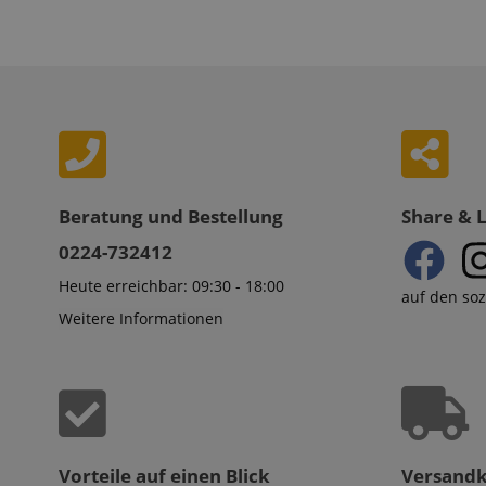
Zeit […]
zoovu-
www.kir
vid-
91347
Beratung und Bestellung
Share & 
0224-732412
Heute erreichbar: 09:30 - 18:00
auf den so
Weitere Informationen
Vorteile auf einen Blick
Versand