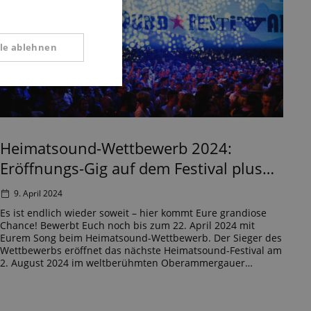
SPANISH
lle ablehnen
tional
Heimatsound-Wettbewerb 2024:
Eröffnungs-Gig auf dem Festival plus
2.000-EUR-Gutschein von Kirstein zu
9. April 2024
gewinnen!
Es ist endlich wieder soweit – hier kommt Eure grandiose
 Diese Cookies können
Chance! Bewerbt Euch noch bis zum 22. April 2024 mit
Eurem Song beim Heimatsound-Wettbewerb. Der Sieger des
Wettbewerbs eröffnet das nächste Heimatsound-Festival am
2. August 2024 im weltberühmten Oberammergauer
Passionstheater und bekommt obendrauf noch einen
dicken, fetten Gutschein im Wert von 2.000 Euro für
Musikequipment […]