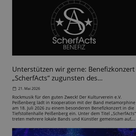
Unterstützen wir gerne: Benefizkonzert
„ScherfActs“ zugunsten des
Kinderhospiz Polling!
21. Mai 2026
Rockmusik für den guten Zweck! Der Kulturverein e.V.
Peißenberg lädt in Kooperation mit der Band metamorphine
am 18. Juli 2026 zu einem besonderen Benefizkonzert in die
Tiefstollenhalle Peißenberg ein. Unter dem Titel „ScherfActs“
treten mehrere lokale Bands und Künstler gemeinsam auf,
um Spenden für das entstehende Kinderhospiz St. Martin in
Polling zu sammeln – und […]