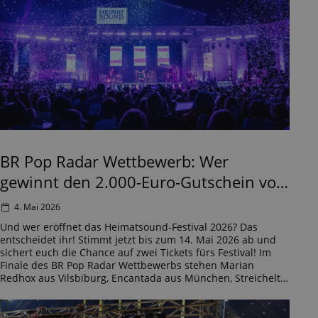
BR Pop Radar Wettbewerb: Wer
gewinnt den 2.000-Euro-Gutschein von
Musikhaus Kirstein?
4. Mai 2026
Und wer eröffnet das Heimatsound-Festival 2026? Das
entscheidet ihr! Stimmt jetzt bis zum 14. Mai 2026 ab und
sichert euch die Chance auf zwei Tickets fürs Festival! Im
Finale des BR Pop Radar Wettbewerbs stehen Marian
Redhox aus Vilsbiburg, Encantada aus München, Streichelt
aus Nürnberg, Cosima Kiby aus München und Marlin Beach
aus Regensburg. Jetzt […]