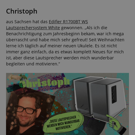
Christoph
aus Sachsen hat das
Edifier R1700BT WS
Statistik
Marketing
Funktional
Lautsprechersystem White
gewonnen. „Als ich die
Benachrichtigung zum Jahresbeginn bekam, war ich mega
Statistik-Cookies werden verwendet, um zu sehen,
überrascht und habe mich sehr gefreut! Seit Weihnachten
wie Besucher die Website nutzen, z.B. Analyse-
lerne ich täglich auf meiner neuen Ukulele. Es ist nicht
Cookies. Diese Cookies können nicht verwendet
immer ganz einfach, da es etwas komplett Neues für mich
werden, um einen bestimmten Besucher direkt zu
ist, aber diese Lautsprecher werden mich wunderbar
identifizieren.
begleiten und motivieren.“
Anbieter /
Cookie
Laufzeit
Beschreibung
Domain
zoovu-
www.kirstein.at
1
Enables
vid-
Stunde
remembering
91347
59
the state of
Minuten
zoovu
assistant for
a given end