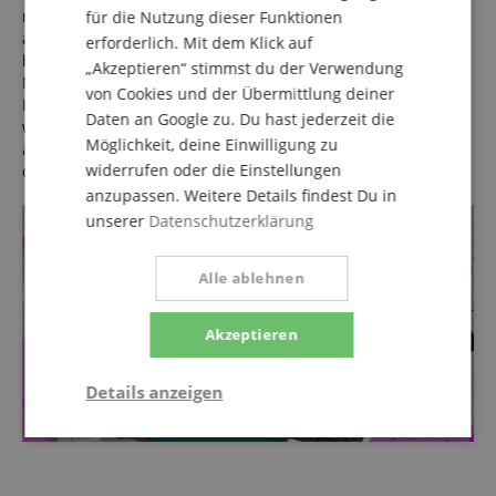
meine eigene Musikecke mit Gitarre, neuem Bass und dann
für die Nutzung dieser Funktionen
auch einem eigenen Schlagzeug. 😊 Musik ist für mich die
erforderlich. Mit dem Klick auf
beste Möglichkeit, um vom Alltag einmal abzuschalten.
„Akzeptieren“ stimmst du der Verwendung
Mittlerweile habe ich 2 Kinder, die auch total von meinen
von Cookies und der Übermittlung deiner
Instrumenten begeistert sind und hoffe, zu Hause bald
Daten an Google zu. Du hast jederzeit die
wieder eine Band gründen zu können. 😊 Meine 18 Monate
Möglichkeit, deine Einwilligung zu
alte Tochter findet übrigens Slipknot voll toll und schüttelt
widerrufen oder die Einstellungen
dabei ihr ‚Mähnchen‘.“ 😊
anzupassen. Weitere Details findest Du in
unserer
Datenschutzerklärung
Alle ablehnen
Akzeptieren
Details anzeigen
Statistik
Marketing
Funktional