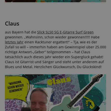
user (what
answers were
clicked, on
which page
he was the
last time,
Claus
etc.).
Google-
Datenschutzerklärung
aus Bayern hat die
Slick SL50 SG E-Gitarre Surf Green
gewonnen. „Wahnsinn, schon wieder gewonnen!!!!! Habe
letztes Jahr
einen Racktuner ergattert!“ – Tja, wie es der
Zufall so will – immerhin haben am Gewinnspiel über 25.000
richtige Antwort-„Geber“ teilgenommen – hat Claus
tatsächlich auch dieses Jahr wieder ein Superglück gehabt!
Claus ist Gitarrist und Sänger und steht unter anderem auf
Blues und Metal. Herzlichen Glückwunsch, Du Glückskind!