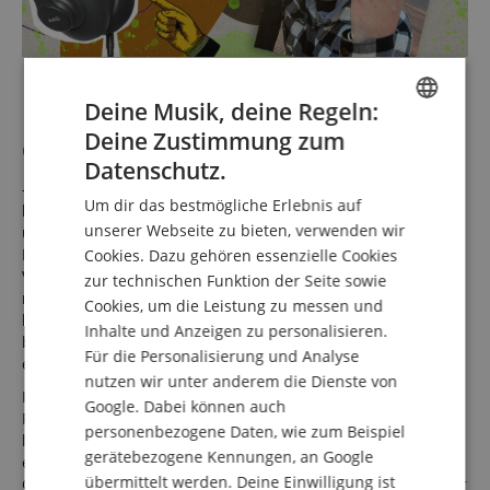
Deine Musik, deine Regeln:
Deine Zustimmung zum
Christian
ENGLISH
Datenschutz.
GERMAN
– ebenfalls aus Rheinland-Pfalz, wie unser Christian zuvor –
Um dir das bestmögliche Erlebnis auf
hat den
Tama TDR-OR Drum Rug Oriental
gewonnen. „Vor
DUTCH
unserer Webseite zu bieten, verwenden wir
über 20 Jahren habe ich mit der Musik angefangen, meine
Eltern schenkten mir netterweise eine E-Gitarre mitsamt
Cookies. Dazu gehören essenzielle Cookies
FRENCH
Verstärker. Viele Jahre bin ich den Gitarren (es wurden
zur technischen Funktion der Seite sowie
ITALIAN
natürlich mit der Zeit mehrere Gitarren) treu geblieben und
Cookies, um die Leistung zu messen und
habe fleißig Skalen und Theorie gebüffelt, meine Idole
Inhalte und Anzeigen zu personalisieren.
SPANISH
bewundert und konnte irgendwann mit ein paar Freunden
Für die Personalisierung und Analyse
endlich auch eine eigene Band gründen.
nutzen wir unter anderem die Dienste von
Ich war immer experimentierfreudig und habe mir bei
Google. Dabei können auch
Proben immer was auf den anderen Instrumenten zeigen
personenbezogene Daten, wie zum Beispiel
lassen. Leider hat sich die Band irgendwann aufgelöst und
gerätebezogene Kennungen, an Google
es ging musikalisch nur noch zu Hause weiter.
übermittelt werden. Deine Einwilligung ist
Glücklicherweise war im eigenen Keller noch genug Platz für