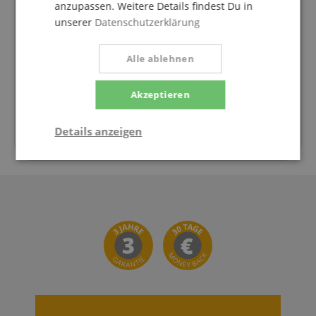
anzupassen. Weitere Details findest Du in
Donnerstag
09:30 - 18:00
unserer
Datenschutzerklärung
Freitag
09:30 - 18:00
Samstag
09:30 - 13:30
Alle ablehnen
Montag
09:30 - 18:00
Akzeptieren
Dienstag
09:30 - 18:00
Mittwoch
09:30 - 18:00
Details anzeigen
Statistik
Marketing
Funktional
Statistik
Marketing
Funktional
Statistik-Cookies werden verwendet, um zu sehen,
wie Besucher die Website nutzen, z.B. Analyse-
Cookies. Diese Cookies können nicht verwendet