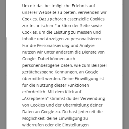
Um dir das bestmögliche Erlebnis auf
DUTCH
5.
Klang
unserer Webseite zu bieten, verwenden wir
Cookies. Dazu gehören essenzielle Cookies
FRENCH
6.
Pflege
zur technischen Funktion der Seite sowie
ITALIAN
Cookies, um die Leistung zu messen und
7.
Ländertuben
Inhalte und Anzeigen zu personalisieren.
SPANISH
Für die Personalisierung und Analyse
nutzen wir unter anderem die Dienste von
Google. Dabei können auch
personenbezogene Daten, wie zum Beispiel
gerätebezogene Kennungen, an Google
übermittelt werden. Deine Einwilligung ist
Deine Ansprechpartner
für die Nutzung dieser Funktionen
erforderlich. Mit dem Klick auf
Hotline aktuell nicht besetzt. Du erreichst uns
wieder am Freitag den 07.08.2026 um 09:30 Uhr.
„Akzeptieren“ stimmst du der Verwendung
von Cookies und der Übermittlung deiner
blaeser@kirstein.de
Daten an Google zu. Du hast jederzeit die
Möglichkeit, deine Einwilligung zu
+49-8861-909494-5
widerrufen oder die Einstellungen