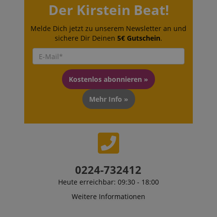
werden, um einen bestimmten Besucher direkt zu
Der Kirstein Beat!
identifizieren.
Melde Dich jetzt zu unserem Newsletter an und
sichere Dir Deinen
5€ Gutschein
.
Kostenlos abonnieren »
Anbieter /
Cookie
Laufzeit
Beschreibung
Domain
Mehr Info »
zoovu-
www.kirstein.at
1
Enables
vid-
Stunde
remembering
91347
59
the state of
Minuten
zoovu
assistant for
a given end
user (what
answers were
clicked, on
which page
0224-732412
he was the
last time,
Heute erreichbar: 09:30 - 18:00
etc.).
Google-
Datenschutzerklärung
Weitere Informationen