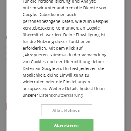
Für die Personalisierung und Analyse
nutzen wir unter anderem die Dienste von
Google. Dabei können auch
personenbezogene Daten, wie zum Beispiel
gerätebezogene Kennungen, an Google
übermittelt werden. Deine Einwilligung ist
LAG TKU8S2 Tiki Sopran Ukulele
für die Nutzung dieser Funktionen
Tiki Serie
erforderlich. Mit dem Klick auf
Größe: Sopran
„Akzeptieren“ stimmst du der Verwendung
Decke, Boden, Zargen & Hals: Sapele
von Cookies und der Übermittlung deiner
Griffbrett & Brücke: dunkle Walnuss
mehr anzeigen
Daten an Google zu. Du hast jederzeit die
Farbe & Finish: Natural, French Satin
59,00 €
Möglichkeit, deine Einwilligung zu
Inkl. Gigbag
Versandkostenfrei (AT)
widerrufen oder die Einstellungen
inkl. MwSt.
anzupassen. Weitere Details findest Du in
unserer
Datenschutzerklärung
Alle ablehnen
Akzeptieren