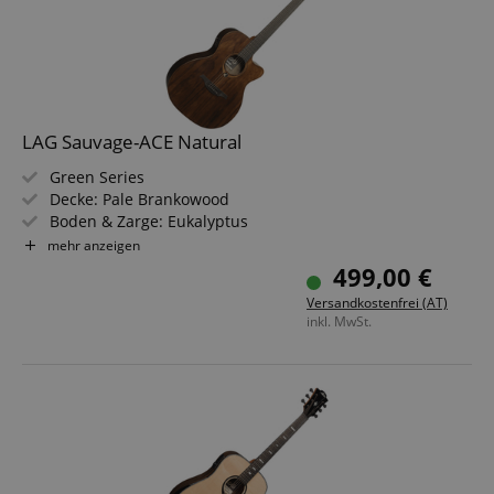
LAG Sauvage-ACE Natural
Green Series
Decke: Pale Brankowood
Boden & Zarge: Eukalyptus
Griffbrett/Hals: Black Brankowood / Khaya
mehr anzeigen
Elektronik: Stage Lâg
499,00 €
Farbe & Finish: Natural, Satin
Versandkostenfrei (AT)
inkl. MwSt.