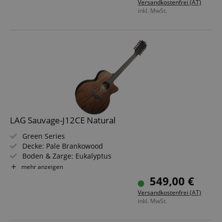
Versandkostenfrei (AT)
inkl. MwSt.
LAG Sauvage-J12CE Natural
Green Series
Decke: Pale Brankowood
Boden & Zarge: Eukalyptus
Griffbrett/Hals: Black Brankowood / Khaya
mehr anzeigen
Elektronik: Stage Lâg
549,00 €
Farbe & Finish: Natural, Satin
Versandkostenfrei (AT)
inkl. MwSt.