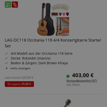
LAG OC118 Occitania 118 4/4 Konzertgitarre Starter
Set
4/4 Modell aus der Occitania 118 Serie
Decke: Rotzeder (massiv)
Boden & Zargen: Dark Brown Khaya
Hals: Khaya, Griffbrett: Brownwood
mehr anzeigen
Finish: Hochglanz
403,00 €
Inkl. umfangreichem Zubehör-Set
statt einzeln
428,90
€
Versandkostenfrei (AT)
Du sparst
25,90 €
inkl. MwSt.