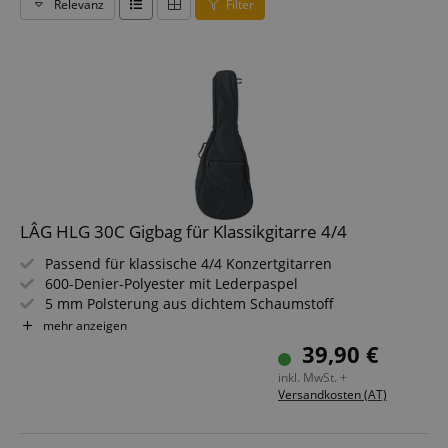
Relevanz
Filter
LÂG HLG 30C Gigbag für Klassikgitarre 4/4
Passend für klassische 4/4 Konzertgitarren
600-Denier-Polyester mit Lederpaspel
5 mm Polsterung aus dichtem Schaumstoff
210-Denier-Nylonfutter schützt den Korpus
mehr anzeigen
Außentasche für Noten, Zubehör und Tools
39,90 €
Rucksackriemen und gepolsterter Tragegriff
inkl. MwSt. +
Versandkosten (AT)