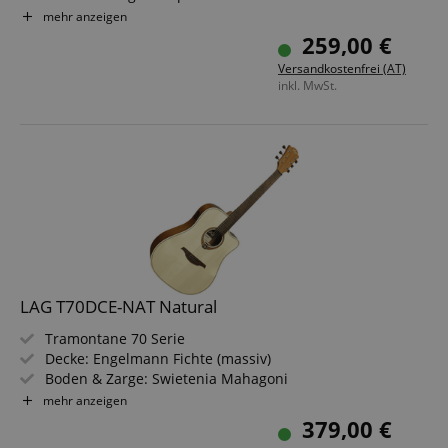
Hals: Okoume
mehr anzeigen
Griffbrett: Brownwood
259,00 €
Finish: Satin
Versandkostenfrei (AT)
inkl. MwSt.
LAG T70DCE-NAT Natural
Tramontane 70 Serie
Decke: Engelmann Fichte (massiv)
Boden & Zarge: Swietenia Mahagoni
Griffbrett/Hals: Brown Brankowood / Khaya
mehr anzeigen
Elektronik: DirectLâg GT2
379,00 €
Farbe & Finish: Natural, Satin