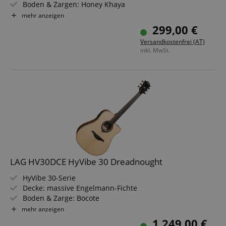
Boden & Zargen: Honey Khaya
Hals: Khaya, Griffbrett: Brownwood
mehr anzeigen
Finish: Hochglanz
299,00 €
Versandkostenfrei (AT)
inkl. MwSt.
LAG HV30DCE HyVibe 30 Dreadnought
HyVibe 30-Serie
Decke: massive Engelmann-Fichte
Boden & Zarge: Bocote
Griffbrett/Hals: Brown Brankowood / Khaya
mehr anzeigen
Elektronik: HyVibe H2-System
1.249,00 €