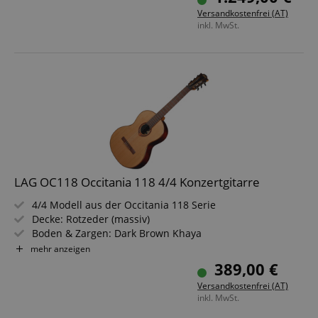
Farbe & Finish: Natur, Gloss
Versandkostenfrei (AT)
inkl. MwSt.
LAG OC118 Occitania 118 4/4 Konzertgitarre
4/4 Modell aus der Occitania 118 Serie
Decke: Rotzeder (massiv)
Boden & Zargen: Dark Brown Khaya
Hals: Khaya, Griffbrett: Brownwood
mehr anzeigen
Finish: Hochglanz
389,00 €
Versandkostenfrei (AT)
inkl. MwSt.