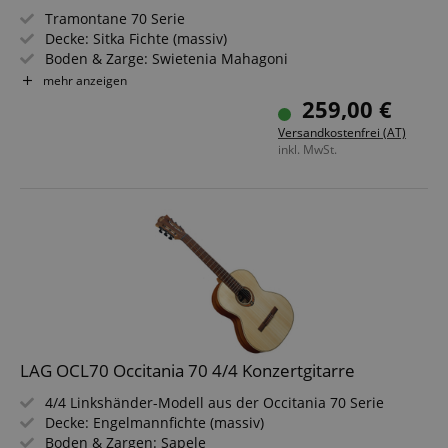
Tramontane 70 Serie
Decke: Sitka Fichte (massiv)
Boden & Zarge: Swietenia Mahagoni
Griffbrett/Hals: Brown Brankowood / Khaya
mehr anzeigen
Farbe & Finish: Natural, Satin
259,00 €
Versandkostenfrei (AT)
inkl. MwSt.
LAG OCL70 Occitania 70 4/4 Konzertgitarre
4/4 Linkshänder-Modell aus der Occitania 70 Serie
Decke: Engelmannfichte (massiv)
Boden & Zargen: Sapele