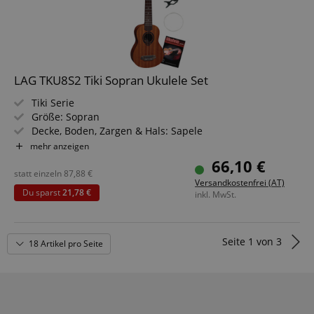
LAG TKU8S2 Tiki Sopran Ukulele Set
Tiki Serie
Größe: Sopran
Decke, Boden, Zargen & Hals: Sapele
Griffbrett & Brücke: dunkle Walnuss
mehr anzeigen
Farbe & Finish: Natural, French Satin
66,10 €
Set inkl. Gigbag, Cliptuner, Satz Saiten & Ukulelenschule
statt einzeln
87,88
€
Versandkostenfrei (AT)
Du sparst
21,78 €
inkl. MwSt.
Seite
1
von
3
18 Artikel pro Seite