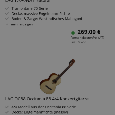
LAG T70A-NAT Natural
Tramontane 70-Serie
Decke: massive Engelmann-Fichte
Boden & Zarge: Westindisches Mahagoni
Griffbrett/Hals: Brown BrankoWood / Okoume
mehr anzeigen
Farbe & Finish: Natural, Satin
269,00 €
Versandkostenfrei (AT)
inkl. MwSt.
LAG OC88 Occitania 88 4/4 Konzertgitarre
4/4 Modell aus der Occitania 88 Serie
Decke: Engelmannfichte (massiv)