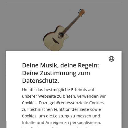
LAG T70ACE-NAT Natural
Deine Musik, deine Regeln:
Tramontane 70-Serie
Decke: massive Sitka-Fichte
Deine Zustimmung zum
ENGLISH
Boden & Zarge: Khaya
Datenschutz.
Griffbrett/Hals: Brown BrankoWood / Okoume
mehr anzeigen
GERMAN
Elektronik: DirectLâg
385,00 €
Um dir das bestmögliche Erlebnis auf
Farbe & Finish: Natural, Satin
DUTCH
unserer Webseite zu bieten, verwenden wir
Versandkostenfrei (AT)
inkl. MwSt.
Cookies. Dazu gehören essenzielle Cookies
FRENCH
zur technischen Funktion der Seite sowie
ITALIAN
Cookies, um die Leistung zu messen und
Inhalte und Anzeigen zu personalisieren.
SPANISH