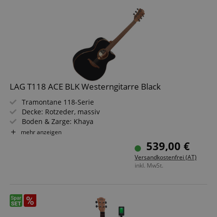
LAG T118 ACE BLK Westerngitarre Black
Tramontane 118-Serie
Decke: Rotzeder, massiv
Boden & Zarge: Khaya
Griffbrett/Hals: Brown BrankoWood / Khaya
mehr anzeigen
Elektronik: Astro-Lâg
539,00 €
Farbe & Finish: Black, Gloss
Versandkostenfrei (AT)
inkl. MwSt.