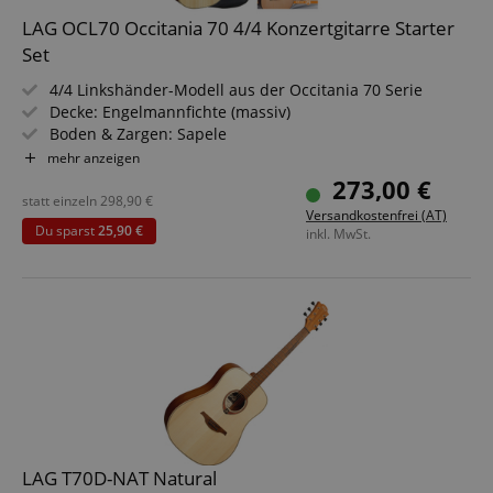
Anbieter /
Cookie
Laufzeit
Beschreibung
LAG OCL70 Occitania 70 4/4 Konzertgitarre Starter
Domain
Set
zoovu-
www.kirstein.at
1
Enables
vid-
Stunde
remembering
4/4 Linkshänder-Modell aus der Occitania 70 Serie
91347
59
the state of
Minuten
zoovu
Decke: Engelmannfichte (massiv)
assistant for
Boden & Zargen: Sapele
a given end
user (what
Hals: Okoume
mehr anzeigen
answers were
Griffbrett: Brownwood
273,00 €
clicked, on
Finish: Satin
which page
statt einzeln
298,90
€
he was the
Versandkostenfrei (AT)
Inkl. umfangreichem Zubehör-Set
last time,
Du sparst
25,90 €
inkl. MwSt.
etc.).
Google-
Datenschutzerklärung
LAG T70D-NAT Natural