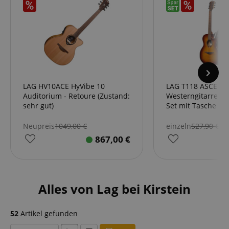
LAG HV10ACE HyVibe 10
LAG T118 ASCE BR
Auditorium - Retoure (Zustand:
Westerngitarre B
sehr gut)
Set mit Tasche
Neupreis
1049,00
€
einzeln
527,90
€
867,00
€
Alles von Lag bei Kirstein
52
Artikel gefunden