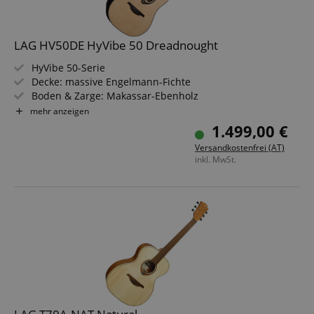
LAG HV50DE HyVibe 50 Dreadnought
HyVibe 50-Serie
Decke: massive Engelmann-Fichte
Boden & Zarge: Makassar-Ebenholz
Griffbrett/Hals: Black Brankowood / Khaya
mehr anzeigen
Elektronik: HyVibe H2-System
1.499,00 €
Farbe & Finish: Natur, Gloss
Versandkostenfrei (AT)
inkl. MwSt.