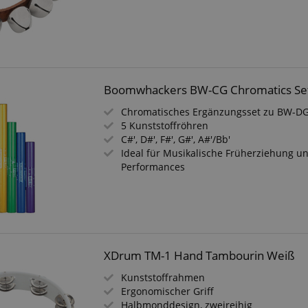
 /
Laufzeit
Beschreibung
stein.at
1 Stunde
Enables remembering the state of zoovu assistant for a given
59
answers were clicked, on which page he was the last time, etc.
Minuten
Boomwhackers BW-CG Chromatics Se
Google-Datenschutzerklärung
Chromatisches Ergänzungsset zu BW-D
5 Kunststoffröhren
C#', D#', F#', G#', A#'/Bb'
Ideal für Musikalische Früherziehung 
Performances
XDrum TM-1 Hand Tambourin Weiß
Kunststoffrahmen
Ergonomischer Griff
Halbmonddesign, zweireihig