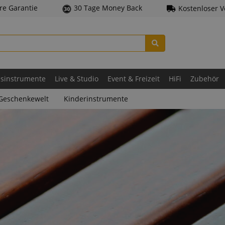
hre Garantie
30 Tage Money Back
Kostenloser 
asinstrumente
Live & Studio
Event & Freizeit
HiFi
Zubehör
Geschenkewelt
Kinderinstrumente