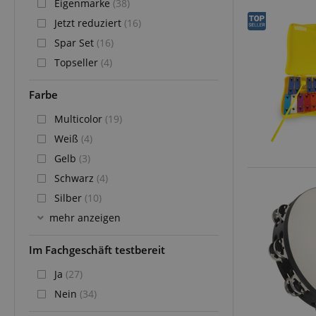
Eigenmarke
(38)
Jetzt reduziert
(16)
Spar Set
(16)
Topseller
(4)
Farbe
Multicolor
(19)
Weiß
(4)
Gelb
(3)
Schwarz
(4)
Silber
(10)
mehr anzeigen
Im Fachgeschäft testbereit
Ja
(27)
Nein
(34)