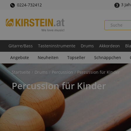
3 Ja
0224-732412
Gitarre/Bass
Tasteninstrumente
Drums
Akkordeon
Bl
Angebote
Neuheiten
Topseller
Schnäppchen
Startseite
Drums
Percussion
Percussion für Kinder
Percussion für Kinder