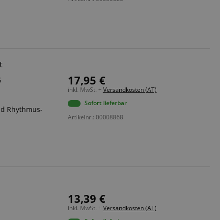
 end user (what
).
t
17,95 €
G
inkl. MwSt. +
Versandkosten (AT)
Sofort lieferbar
und Rhythmus-
Artikelnr.: 00008868
13,39 €
inkl. MwSt. +
Versandkosten (AT)