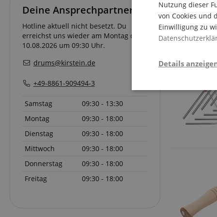
Nutzung dieser Fu
Deine Ansprechpartner
von Cookies und d
Hotline aktuell nicht besetzt. Du
Einwilligung zu w
erreichst uns wieder am Montag den
Datenschutzerklä
10.08.2026 um 09:30 Uhr.
drums@kirstein.de
Details anzeige
+49-8861-909494-3
Stati
Samstag
09:30 - 13:30
Montag
09:30 - 18:00
Dienstag
09:30 - 18:00
Mittwoch
09:30 - 18:00
Donnerstag
09:30 - 18:00
Freitag
09:30 - 18:00
Statistik-Cookies we
nicht verwendet werd