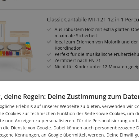
Classic Cantabile MT-121 12 in 1 Perc
Aus robustem Holz mit extra glatten Obe
maximale Sicherheit
Ideal zum Erlernen von Motorik und de
Koordination
Perfekt für die musikalische Früherzieh
Zertifiziert nach EN 71
Nicht für Kinder unter 12 Monaten geei
Classic Cantabile Kindertrommel 8" W
, deine Regeln: Deine Zustimmung zum Date
Hölzerne Kindertrommel zum Umhänge
gliche Erlebnis auf unserer Webseite zu bieten, verwenden wir C
Ideal für Kinder ab 3 Jahren
le Cookies zur technischen Funktion der Seite sowie Cookies, um d
Trainiert das Rhythmusgefühl & fördert d
e und Anzeigen zu personalisieren. Für die Personalisierung und
Von beiden Seiten bespielbar
m die Dienste von Google. Dabei können auch personenbezogene D
In klassischem Blechtrommel-Design
zogene Kennungen, an Google übermittelt werden. Deine Einwilligun
Inklusive Drumsticks aus Holz