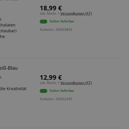
18,99 €
inkl. MwSt. +
Versandkosten (AT)
e
Sofort lieferbar
hthalaten
Artikelnr.: 00063843
rstaubar)
che
eiß-Blau
12,99 €
n
inkl. MwSt. +
Versandkosten (AT)
ie Kreativität
Sofort lieferbar
Artikelnr.: 00062345