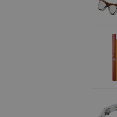
Anbieter
Cookie
Domain
zoovu-
www.kir
vid-
91347