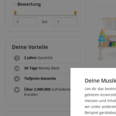
Bewertung
bis
Deine Vorteile
3 Jahre
Garantie
30 Tage
Money Back
Tiefpreis-Garantie
Deine Musik
Um dir das bestmö
Über 2.000.000
zufriedene
Kunden
gehören essenziel
messen und Inhalt
wir unter andere
Beispiel gerätebe