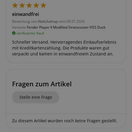
werden, um einen bestimmten Besucher direkt zu
identifizieren.
einwandfrei
Bewertung von
Abdulvahap
vom 09.01.2026
Variante
Fender Player II Modified Stratocaster HSS Dusk
verifizierter Kauf
Schneller Versand. Hervorragendes Einkaufserlebnis
mit Kreditkartenzahlung. Die Produkte waren gut
Anbieter /
Cookie
Laufzeit
Beschreibung
verpackt und kamen in einwandfreiem Zustand an.
Domain
zoovu-
www.kirstein.at
1
Enables
vid-
Stunde
remembering
91347
59
the state of
Minuten
zoovu
assistant for
Fragen zum Artikel
a given end
user (what
answers were
clicked, on
Stelle eine Frage
which page
he was the
last time,
etc.).
Google-
Datenschutzerklärung
Zu diesem Artikel wurden noch keine Fragen gestellt.