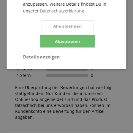
anzupassen. Weitere Details findest Du in
unserer
Datenschutzerklärung
5.0
5.0
Alle ablehnen
/
Basierend auf 1 Bewertungen
Akzeptieren
5 Sterne
1
4 Sterne
0
Details anzeigen
3 Sterne
0
2 Sterne
0
Statistik
Marketing
Funktional
1 Stern
0
Eine Überprüfung der Bewertungen hat wie folgt
stattgefunden: Nur Kunden, die in unserem
Onlineshop angemeldet sind und das Produkt
tatsächlich bei uns erworben haben, können im
Kundenkonto eine Bewertung für den Artikel
Statistik
Marketing
Funktional
abgeben.
Statistik-Cookies werden verwendet, um zu sehen,
wie Besucher die Website nutzen, z.B. Analyse-
Cookies. Diese Cookies können nicht verwendet