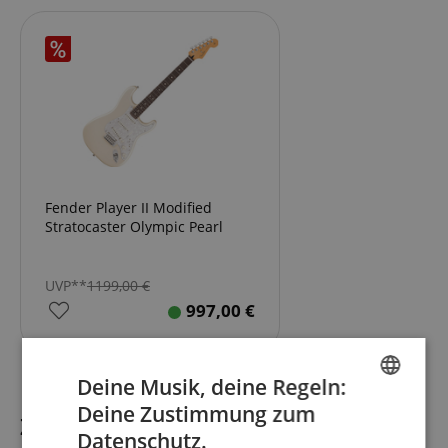
Fender Player II Modified
Stratocaster Olympic Pearl
UVP**
1199,00
€
997,00
€
Deine Musik, deine Regeln:
Deine Zustimmung zum
ENGLISH
Zubehör
Datenschutz.