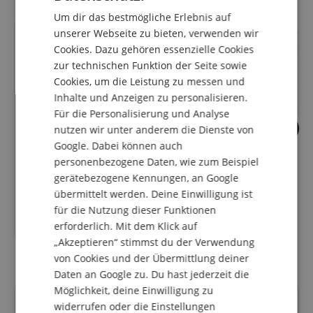
GERMAN
Um dir das bestmögliche Erlebnis auf
DUTCH
unserer Webseite zu bieten, verwenden wir
Cookies. Dazu gehören essenzielle Cookies
FRENCH
zur technischen Funktion der Seite sowie
ITALIAN
Cookies, um die Leistung zu messen und
Inhalte und Anzeigen zu personalisieren.
SPANISH
Für die Personalisierung und Analyse
4
nutzen wir unter anderem die Dienste von
Google. Dabei können auch
Lust auf E-Gitarre,
Ortega OHTM Hyg
Akustikgitarre & Bass
Thermometer
personenbezogene Daten, wie zum Beispiel
gerätebezogene Kennungen, an Google
übermittelt werden. Deine Einwilligung ist
für die Nutzung dieser Funktionen
19,95
€
erforderlich. Mit dem Klick auf
„Akzeptieren“ stimmst du der Verwendung
von Cookies und der Übermittlung deiner
Daten an Google zu. Du hast jederzeit die
Möglichkeit, deine Einwilligung zu
Kundenbewertungen
widerrufen oder die Einstellungen