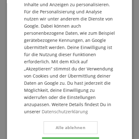
2 Sterne
0
Inhalte und Anzeigen zu personalisieren.
SPANISH
1 Stern
0
Für die Personalisierung und Analyse
nutzen wir unter anderem die Dienste von
Eine Überprüfung der Bewertungen hat wie folgt
Google. Dabei können auch
stattgefunden: Nur Kunden, die in unserem
personenbezogene Daten, wie zum Beispiel
Onlineshop angemeldet sind und das Produkt
tatsächlich bei uns erworben haben, können im
gerätebezogene Kennungen, an Google
Kundenkonto eine Bewertung für den Artikel
übermittelt werden. Deine Einwilligung ist
abgeben.
für die Nutzung dieser Funktionen
erforderlich. Mit dem Klick auf
„Akzeptieren“ stimmst du der Verwendung
von Cookies und der Übermittlung deiner
Daten an Google zu. Du hast jederzeit die
Bewertung Squier-Affinity-Stratocaster-LRL-3-
Color-Sunburst.html
Möglichkeit, deine Einwilligung zu
widerrufen oder die Einstellungen
Bewertung von
Peter
vom 18.05.2026
verifizierter Kauf
anzupassen. Weitere Details findest Du in
unserer
Datenschutzerklärung
Hallo Kirstein Team!
Ich bin mit meiner Bestellung bei Kirstein GmbH
Alle ablehnen
rundum zufrieden. Die Lieferzeit war sehr schnell und
die Gitarre kam bestens verpackt und unbeschädigt