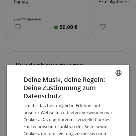
Gigbag
Akustikgitarre & B
UVP**
96,99
€
59,00
€
Kundenbewertungen
Deine Musik, deine Regeln:
Deine Zustimmung zum
5.0
ENGLISH
5.0
Datenschutz.
/
GERMAN
Um dir das bestmögliche Erlebnis auf
Basierend auf 3 Bewertungen
DUTCH
unserer Webseite zu bieten, verwenden wir
5 Sterne
3
Cookies. Dazu gehören essenzielle Cookies
FRENCH
4 Sterne
0
zur technischen Funktion der Seite sowie
ITALIAN
3 Sterne
0
Cookies, um die Leistung zu messen und