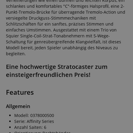
Verfeinerungen wie einen dünnen und leichten Korpus, ein
schlankes und komfortables "C"-förmiges Halsprofil, eine 2-
Punkt-Tremolo-Brücke für überragende Tremolo-Action und
versiegelte Druckguss-Stimmmechaniken mit
Schlitzschäften für ein sanftes, präzises Stimmen und
einfaches Umstimmen. Ausgestattet mit einem Trio von
Squier Single-Coil-Strat-Tonabnehmern mit 5-Wege-
Schaltung für genreübergreifende Klangvielfalt, ist dieses
Modell bereit, jeden Spieler unabhängig des Niveaus zu
begleiten.
Eine hochwertige Stratocaster zum
einsteigerfreundlichen Preis!
Features
Allgemein
Modell: 0378000500
Serie: Affinity Series
Anzahl Saiten: 6