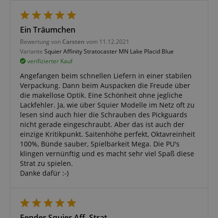
Anbieter /
Cookie
Laufzeit
Beschreibung
Ein Träumchen
Domain
Bewertung von
Carsten
vom 11.12.2021
zoovu-
www.kirstein.at
1
Enables
vid-
Stunde
remembering
Variante
Squier Affinity Stratocaster MN Lake Placid Blue
91347
59
the state of
verifizierter Kauf
Minuten
zoovu
assistant for
Angefangen beim schnellen Liefern in einer stabilen
a given end
user (what
Verpackung. Dann beim Auspacken die Freude über
answers were
die makellose Optik. Eine Schönheit ohne jegliche
clicked, on
Lackfehler. Ja, wie über Squier Modelle im Netz oft zu
which page
he was the
lesen sind auch hier die Schrauben des Pickguards
last time,
nicht gerade eingeschraubt. Aber das ist auch der
etc.).
Google-
einzige Kritikpunkt. Saitenhöhe perfekt, Oktavreinheit
Datenschutzerklärung
100%, Bünde sauber, Spielbarkeit Mega. Die PU's
klingen vernünftig und es macht sehr viel Spaß diese
Strat zu spielen.
Danke dafür :-)
Fender Squier Aff. Strat