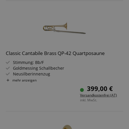
Classic Cantabile Brass QP-42 Quartposaune
Stimmung: Bb/F
Goldmessing Schallbecher
Neusilberinnenzug
Schallbecher: 215 mm
mehr anzeigen
Bohrung: 13,89 mm
399,00 €
Inklusive Mundstück und Koffer
Versandkostenfrei (AT)
inkl. MwSt.