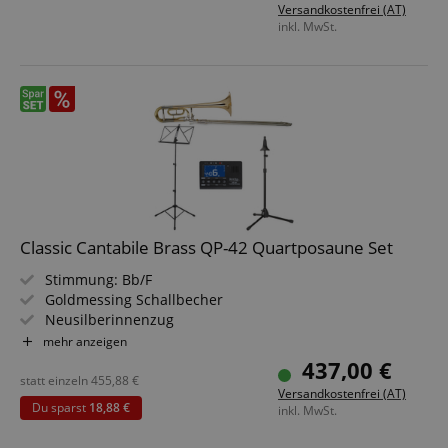
Versandkostenfrei (AT)
inkl. MwSt.
Classic Cantabile Brass QP-42 Quartposaune Set
Stimmung: Bb/F
Goldmessing Schallbecher
Neusilberinnenzug
Schallbecher: 215 mm
mehr anzeigen
Bohrung: 13,89 mm
437,00 €
Inklusive Mundstück und Koffer
statt einzeln
455,88
€
Versandkostenfrei (AT)
Sparset inklusive Metro-Tuner, Posaunenständer und
Du sparst
18,88 €
inkl. MwSt.
Notenständer