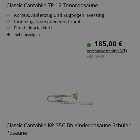
Classic Cantabile TP-12 Tenorposaune
Korpus, Außenzug und Zugbogen: Messing
Innenzug: Neusilber, verchromt
Finish: klarlackiert
Schallstück-Ø: 205 mm; Bohrung: 12,2 mm
mehr anzeigen
Inkl. Mundstück & Leichtkoffer
185,00 €
Versandkostenfrei (AT)
inkl. MwSt.
Classic Cantabile KP-35C Bb Kinderposaune Schüler
Posaune