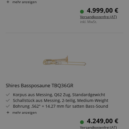
Schallstück mit zweiteiliger, handgehämmerter QII-
mehr anzeigen
Bauweise und gelötetem Rand
4.999,00 €
Unabhängiges F/Gb-Ventilsystem für flexible Zug- und
Versandkostenfrei (AT)
Ventilpositionen
inkl. MwSt.
Inklusive Koffer, Mundstück und Pflegeset
Shires Bassposaune TBQ36GR
Korpus aus Messing, Q62 Zug, Standardgewicht
Schallstück aus Messing, 2-teilig, Medium-Weight
Bohrung .562" = 14.27 mm für satten Bass-Sound
Schallstück-Ø 9.5" = 241.3 mm, gelötete Sicke
mehr anzeigen
Bb/F/Gb Stimmung, unabhängige F/Gb Rotorventile
4.249,00 €
3 wechselbare Messing-Leadpipes, Klarlack-Finish
Versandkostenfrei (AT)