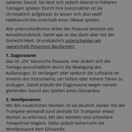
satteren Sound. Sie lässt sich jedoch ebenso in höheren
user (what
Tonlagen spielen: Durch ihre Konstruktion ist sie
answers were
clicked, on
chromatisch aufgebaut, es lassen sich also zwölf
which page
Halbtonschritte innerhalb einer Oktave spielen.
he was the
last time,
Alle unterschiedlichen Arten der Posaune besitzen ein
etc.).
Google-
Datenschutzerklärung
Kesselmundstück. Damit war es das dann aber mit der
Einheitlichkeit. Grundsätzlich
unterscheiden wir
zweieinhalb Posaunen-Bauformen:
1. Zugposaune:
Das ist „die“ klassische Posaune. Hier ändert sich die
Tonlage ausschließlich durch die Bewegung des
Außenzuges. Er verlängert oder verkürzt die Luftsäule im
Inneren des Instruments, um tiefere oder höhere Tönen zu
erzeugen. Damit erlaubt die Zugposaune wegen seinem
gleitenden Sound das Spielen eines Glissandos.
2. Ventilposaune:
Mit den zusätzlichen Ventilen ist sie deutlich stärker mit der
Trompete verwandt (und deshalb für Trompeter etwas
leichter zu erlernen). Mit den Ventilen sind schnellere
Tonwechsel möglich. Dafür jedoch beherrscht die
Ventilposaune kein Glissando.