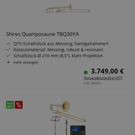
Shires Quartposaune TBQ30YA
QTY-Schallstück aus Messing, handgehämmert
Korpusmaterial: Messing, robust & resonant
Schallstück-Ø 216 mm (8,5"), klare Projektion
Bohrung 13,9 mm (.547"), Large Bore Sound
mehr anzeigen
Axial-Flow F-Ventil: offen, satter Low Register
3.749,00 €
Neusilber-Zugbogen: crisp, brillante Ansprache
Versandkostenfrei (AT)
inkl. MwSt.