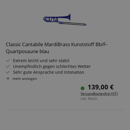
Classic Cantabile MardiBrass Kunststoff Bb/F-
Quartposaune blau
Extrem leicht und sehr stabil
Unempfindlich gegen schlechtes Wetter
Sehr gute Ansprache und Intonation
Material: ABS-Kunststoff, Zug aus Fiberglas
mehr anzeigen
Inkl. Gigbag und Mundstück
139,00 €
Farbe des Mundstücks kann abweichen
Versandkostenfrei (AT)
inkl. MwSt.