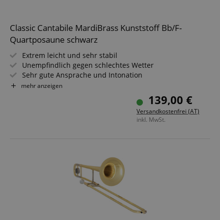
Classic Cantabile MardiBrass Kunststoff Bb/F-
Quartposaune schwarz
Extrem leicht und sehr stabil
Unempfindlich gegen schlechtes Wetter
Sehr gute Ansprache und Intonation
Material: ABS-Kunststoff, Zug aus Fiberglas
mehr anzeigen
Inkl. Gigbag und Mundstück
139,00 €
Farbe des Mundstücks kann abweichen
Versandkostenfrei (AT)
inkl. MwSt.