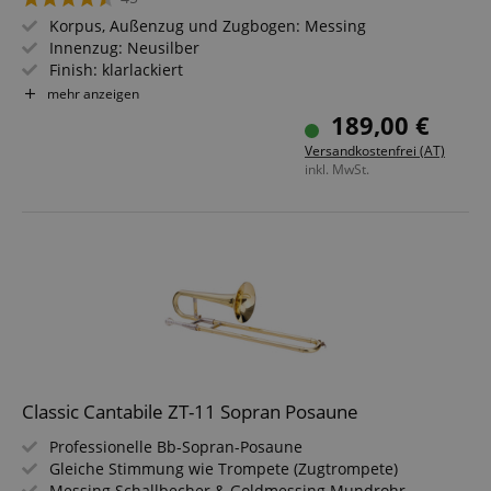
Korpus, Außenzug und Zugbogen: Messing
Innenzug: Neusilber
Finish: klarlackiert
Schallstück-Ø: 215 mm; Bohrung: 13,9 mm
mehr anzeigen
Inkl. Mundstück & Koffer
189,00 €
Versandkostenfrei (AT)
inkl. MwSt.
Classic Cantabile ZT-11 Sopran Posaune
Professionelle Bb-Sopran-Posaune
Gleiche Stimmung wie Trompete (Zugtrompete)
Messing Schallbecher & Goldmessing Mundrohr