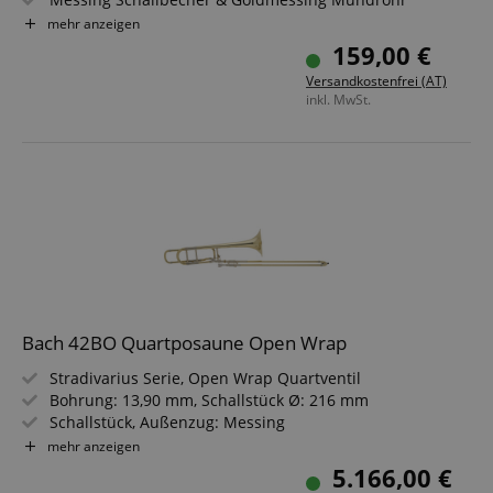
Bohrung: 11,5 mm, Schallbecher Ø: 120,5 mm
mehr anzeigen
Messing, klarlackiert
159,00 €
Inkl. Leichtkoffer, Mundstück, Putztuch & Handschuhe
Versandkostenfrei (AT)
inkl. MwSt.
Bach 42BO Quartposaune Open Wrap
Stradivarius Serie, Open Wrap Quartventil
Bohrung: 13,90 mm, Schallstück Ø: 216 mm
Schallstück, Außenzug: Messing
Innenzug: Neusilber (hartverchromt) Finish: Lackiert
mehr anzeigen
Inkl. Bach 6-1/2A Mundstück und Bach Deluxe Koffer
5.166,00 €