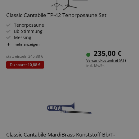
Classic Cantabile TP-42 Tenorposaune Set
Tenorposaune
Bb-Stimmung
Messing
Neusilber-Innenzug
mehr anzeigen
Inkl. Koffer, Mundstück und Reinigungstuch
235,00 €
Sparset inklusive Metro-Tuner, Posaunenständer und
statt einzeln
245,88
€
Versandkostenfrei (AT)
Notenständer
Du sparst
10,88 €
inkl. MwSt.
Classic Cantabile MardiBrass Kunststoff Bb/F-