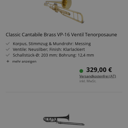
Classic Cantabile Brass VP-16 Ventil Tenorposaune
Korpus, Stimmzug & Mundrohr: Messing
Ventile: Neusilber; Finish: Klarlackiert
Schallstück-Ø: 203 mm; Bohrung: 12,4 mm
Inkl. Mundstück & Pflegetuch
mehr anzeigen
Inkl. Leichtkoffer mit Rucksackgarnitur (verstellbar)
329,00 €
Versandkostenfrei (AT)
inkl. MwSt.