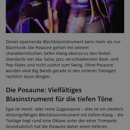
Statistik
Marketing
Funktional
Statistik-Cookies werden verwendet, um zu sehen,
Dieses spannende Blechblasinstrument kann mehr als nur
wie Besucher die Website nutzen, z.B. Analyse-
Cookies. Diese Cookies können nicht verwendet
Blasmusik: Die Posaune gehört mit seinem
werden, um einen bestimmten Besucher direkt zu
charakteristischen, tiefen Klang ebenso zu den festen
identifizieren.
Standards von Ska, Salsa, Jazz, verschiedensten Rock- und
Pop-Styles und nicht zuletzt zum Swing. Ohne Posaune
würden viele Big Bands gerade in den unteren Tonlagen
reichlich dünn klingen.
Die Posaune: Vielfältiges
Anbieter /
Blasinstrument für die tiefen Töne
Cookie
Laufzeit
Beschreibung
Domain
Egal ob Ventil- oder reine Zugposaune – dies ist ein ziemlich
zoovu-
www.kirstein.at
1
Enables
vid-
Stunde
remembering
leistungsfähiges Blechblasinstrument mit tiefem Klang – die
91347
59
the state of
Tonlage liegt rund eine Oktave unter der einer Trompete.
Minuten
zoovu
assistant for
Grundsätzlich hat die Posaune daher einen tieferen,
a given end