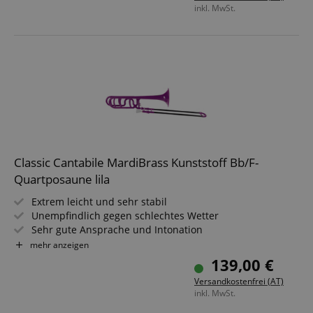
inkl. MwSt.
Classic Cantabile MardiBrass Kunststoff Bb/F-
Quartposaune lila
Extrem leicht und sehr stabil
Unempfindlich gegen schlechtes Wetter
Sehr gute Ansprache und Intonation
Material: ABS-Kunststoff, Zug aus Fiberglas
mehr anzeigen
Inkl. Gigbag und Mundstück
139,00 €
Farbe des Mundstücks kann abweichen
Versandkostenfrei (AT)
inkl. MwSt.