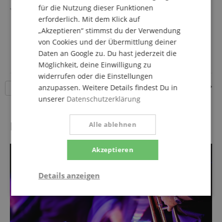
für die Nutzung dieser Funktionen
Inline-Drehventile mit Minibal-Gelenken
Schallstück-Ø: 241 mm; Bohrung: 14,28 mm
erforderlich. Mit dem Klick auf
mehr anzeigen
Inkl. Mundstück
„Akzeptieren“ stimmst du der Verwendung
1.599,00 €
Inkl. Leichtkoffer mit Rucksackgurten (verstellbar)
von Cookies und der Übermittlung deiner
Versandkostenfrei (AT)
Daten an Google zu. Du hast jederzeit die
inkl. MwSt.
Möglichkeit, deine Einwilligung zu
widerrufen oder die Einstellungen
Seite
1
von
3
anzupassen. Weitere Details findest Du in
18 Artikel pro Seite
unserer
Datenschutzerklärung
Posaunen
Alle ablehnen
Akzeptieren
Details anzeigen
Statistik
Marketing
Funktional