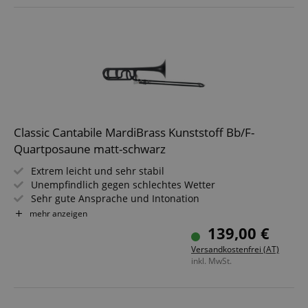
Classic Cantabile MardiBrass Kunststoff Bb/F-
Quartposaune matt-schwarz
Extrem leicht und sehr stabil
Unempfindlich gegen schlechtes Wetter
Sehr gute Ansprache und Intonation
Material: ABS-Kunststoff, Zug aus Fiberglas
mehr anzeigen
Inkl. Gigbag und Mundstück
139,00 €
Farbe des Mundstücks kann abweichen
Versandkostenfrei (AT)
inkl. MwSt.