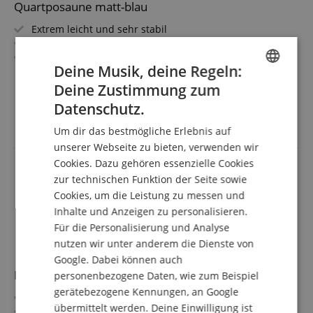
Quartposaune matt-blau
Extrem leicht und sehr stabil
Unempfindlich gegen schlechtes Wetter
Sehr gute Ansprache und Intonation
Deine Musik, deine Regeln:
Material: ABS-Kunststoff, Zug aus Fiberglas
mehr anzeigen
Inkl. Gigbag und Mundstück
Deine Zustimmung zum
139,00 €
ENGLISH
Farbe des Mundstücks kann abweichen
Datenschutz.
Versandkostenfrei (AT)
GERMAN
inkl. MwSt.
Um dir das bestmögliche Erlebnis auf
DUTCH
unserer Webseite zu bieten, verwenden wir
Cookies. Dazu gehören essenzielle Cookies
FRENCH
zur technischen Funktion der Seite sowie
ITALIAN
Cookies, um die Leistung zu messen und
Inhalte und Anzeigen zu personalisieren.
SPANISH
Für die Personalisierung und Analyse
nutzen wir unter anderem die Dienste von
Google. Dabei können auch
Lechgold BP-18GL Bassposaune Goldmessing
personenbezogene Daten, wie zum Beispiel
gerätebezogene Kennungen, an Google
Korpus: Messing
übermittelt werden. Deine Einwilligung ist
Schallstück aus Goldmessing