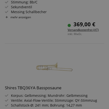
Stimmung: Bb/C
Sekundventil
Messing Schallbecher
Schallbecher 200 mm
mehr anzeigen
Neusilberzüge
369,00 €
Bohrung 12,70 mm / 13,36 mm
Versandkostenfrei (AT)
Inklusive Mundstück und Koffer
inkl. MwSt.
Shires TBQ36YA Bassposaune
Korpus: Gelbmessing; Mundrohr: Gelbmessing
Ventile: Axial-Flow-Ventile; Stimmzüge: QY-Stimmzug
Schallstück-Ø: 241 mm; Bohrung: 14,27 mm